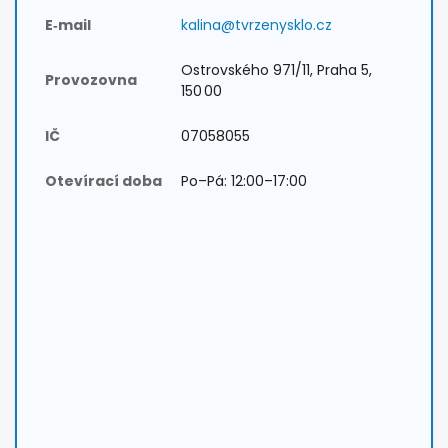
E‑mail
kalina@tvrzenysklo.cz
Ostrovského 971/11, Praha 5,
Provozovna
150 00
IČ
07058055
Otevírací doba
Po–Pá: 12:00–17:00