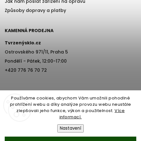
Jak nám poslat zařízení na opravu
Způsoby dopravy a platby
KAMENNÁ PRODEJNA
Tvrzenýsklo.cz
Ostrovského 971/11, Praha 5
Pondělí - Pátek, 12:00-17:00
×
+420 776 76 70 72
Získej 200 Kč na svůj
první nákup!
Používáme cookies, abychom Vám umožnili pohodlné
Stačí zadat e-mail a sleva letí přímo do
prohlížení webu a díky analýze provozu webu neustále
schránky. 📬
zlepšovali jeho funkce, výkon a použitelnost.
Více
Copyright 2026
Tvrzenýsklo.cz
. Všechna práva vyhrazena.
informací.
Vytvořil
Shoptet
| Design
Shoptak.cz
Nastavení
Pošlete mi kód 📩