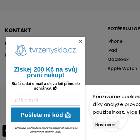
POTŘEBUJI OP
KONTAKT
iPhone
×
Matyáš Kalina
iPad
kalina
@
tvrzenysklo.cz
MacBook
+420 776 76 70 72
Apple Watch
Získej 200 Kč na svůj
první nákup!
Stačí zadat e-mail a sleva letí přímo do
schránky. 📬
Používáme cookies
díky analýze provo
použitelnost.
Více 
Pošlete mi kód 📩
Nastavení
Přihlášením souhlasíte se zasíláním obchodních sdělení a se
Odstoupit od smlouvy
zpracováním osobních údajů.