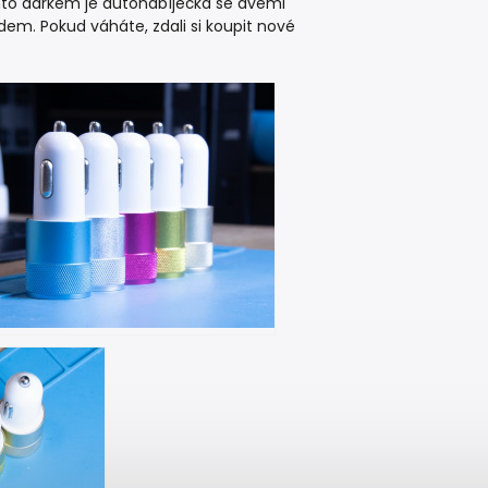
mto dárkem je autonabíječka se dvěmi
em. Pokud váháte, zdali si koupit nové