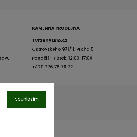
KAMENNÁ PRODEJNA
Tvrzenýsklo.cz
Ostrovského 971/11, Praha 5
pravu
Pondělí - Pátek, 12:00-17:00
+420 776 76 70 72
Souhlasím