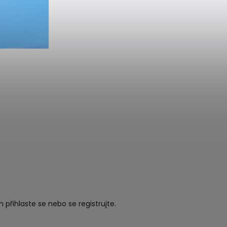
ím
přihlaste se
nebo se
registrujte
.