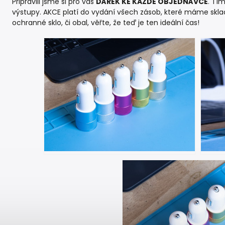
Připravili jsme si pro vás
DÁREK KE KAŽDÉ OBJEDNÁVCE
. Tí
výstupy. AKCE platí do vydání všech zásob, které máme sklad
ochranné sklo, či obal, věřte, že teď je ten ideální čas!