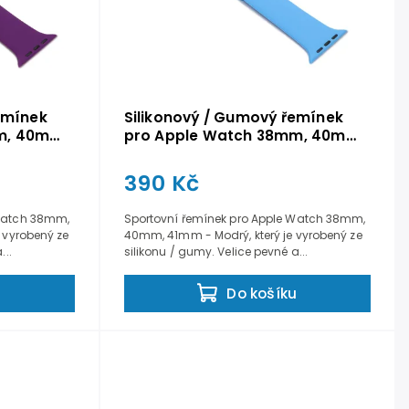
emínek
Silikonový / Gumový řemínek
m, 40mm,
pro Apple Watch 38mm, 40mm,
41mm - Modrý
390 Kč
 Watch 38mm,
Sportovní řemínek pro Apple Watch 38mm,
e vyrobený ze
40mm, 41mm - Modrý, který je vyrobený ze
...
silikonu / gumy. Velice pevné a...
u
Do košíku