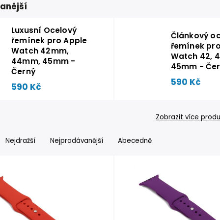
anější
Luxusní Ocelový
Článkový o
řemínek pro Apple
řemínek pro
Watch 42mm,
Watch 42, 4
44mm, 45mm -
45mm - Čer
Černý
590 Kč
590 Kč
Zobrazit více prod
Nejdražší
Nejprodávanější
Abecedně