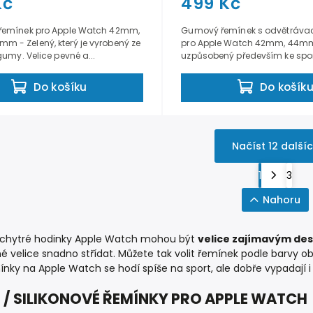
Kč
499 Kč
 řemínek pro Apple Watch 42mm,
Gumový řemínek s odvětrávac
 - Zelený, který je vyrobený ze
pro Apple Watch 42mm, 44m
 gumy. Velice pevné a...
uzpůsobený především ke spor
Do košíku
Do košík
Načíst 12 další
1
3
Nahoru
 chytré hodinky Apple Watch mohou být
velice zajímavým d
é velice snadno střídat. Můžete tak volit řemínek podle barvy ob
ky na Apple Watch se hodí spíše na sport, ale dobře vypadají i
/ SILIKONOVÉ ŘEMÍNKY PRO APPLE WATCH