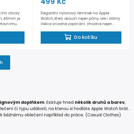
499 Kč
ími otvory
Elegantní nylonový řemínek na Apple
m, 45mm je
Watch, který okouzlí nejen pány, ale i dámy.
tovnímu...
Velice snadné zapínání. Vhodné nejen...
u
Do košíku
ch
esignovým doplňkem
. Existuje hned
několik druhů a barev
,
lečení či typu události, na kterou si hodláte Apple Watch brát.
 k běžnému oblečení například do práce. (Casual Clothes)