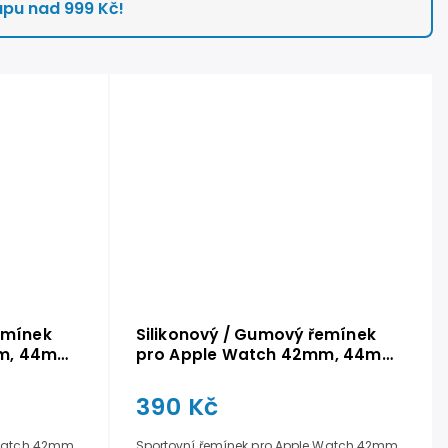
upu nad 999 Kč!
emínek
Silikonový / Gumový řemínek
m, 44mm,
pro Apple Watch 42mm, 44mm,
45mm - Růžový
390 Kč
 Watch 42mm,
Sportovní řemínek pro Apple Watch 42mm,