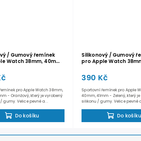
ový / Gumový řemínek
Silikonový / Gumový ř
ple Watch 38mm, 40mm,
pro Apple Watch 38m
 Oranžový
41mm - Zelený
Kč
390 Kč
 řemínek pro Apple Watch 38mm,
Sportovní řemínek pro Apple
m - Oranžový, který je vyrobený
40mm, 41mm - Zelený, který je
 / gumy. Velice pevné a...
silikonu / gumy. Velice pevné a
Do košíku
Do košík