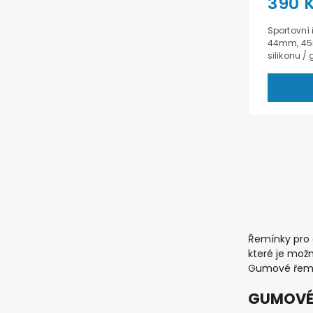
390 
Sportovní
44mm, 45mm
silikonu /
Řemínky pro
které je možn
Gumové řemín
GUMOVÉ 