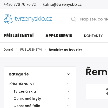
+420 776 76 70 72
kalina@tvrzenysklo.cz
PŘÍSLUŠENSTVÍ
APPLE SERVIS
KONTAKTY
Domů
/
PŘÍSLUŠENSTVÍ
/
Řemínky na hodinky
Řemí
Kategorie
PŘÍSLUŠENSTVÍ
Tvrzená skla
Ochranné kryty
Ochranné fólie