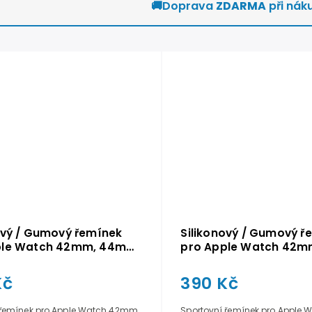
🚚
Doprava
ZDARMA
při nák
ový / Gumový řemínek
Silikonový / Gumový ř
ple Watch 42mm, 44mm,
pro Apple Watch 42m
Fialový
45mm - Modrý
Kč
390 Kč
 řemínek pro Apple Watch 42mm,
Sportovní řemínek pro Apple