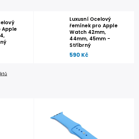
Luxusní Ocelový
celový
řemínek pro Apple
 Apple
Watch 42mm,
4,
44mm, 45mm -
ný
Stříbrný
590 Kč
uktů