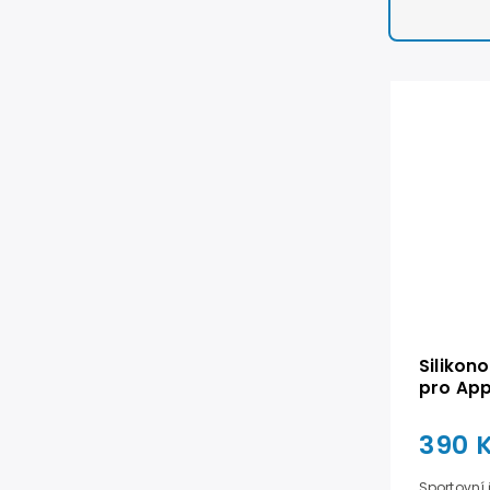
Silikon
pro Ap
45mm - 
390 
Sportovní