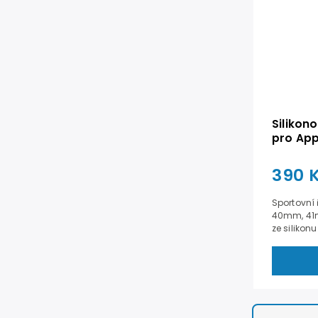
Silikon
pro Ap
41mm -
390 
Sportovní
40mm, 41m
ze silikonu