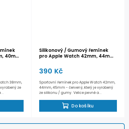
emínek
Silikonový / Gumový řemínek
m, 40mm,
pro Apple Watch 42mm, 44mm,
45mm - Červený
390 Kč
 Watch 38mm,
Sportovní řemínek pro Apple Watch 42mm,
 vyrobený ze
44mm, 45mm - červený, který je vyrobený
...
ze silikonu / gumy. Velice pevné a...
u
Do košíku