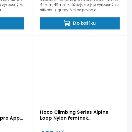
 vyrobený ze
44mm, 45mm - růžový, který je vyrobený ze
...
silikonu / gumy. Velice pevné a...
u
Do košíku
Hoco Climbing Series Alpine
 pro Apple
Loop Nylon řemínek
ialový
42,44,45,49mm - OranžovoBílý