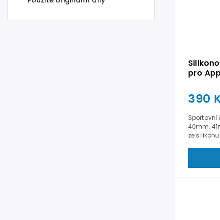
Použité originální díly
Silikon
pro Ap
41mm -
390 
Sportovní
40mm, 41m
ze silikonu