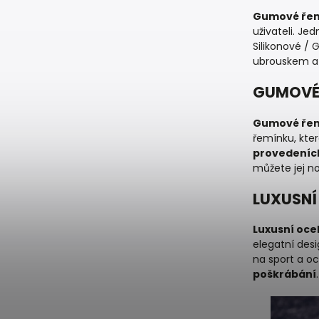
Gumové řem
uživateli. Je
Silikonové /
ubrouskem a 
GUMOVÉ 
Gumové řemí
řemínku, kte
provedeníc
můžete jej no
LUXUSNÍ
Luxusní oce
elegatní desi
na sport a o
poškrábání