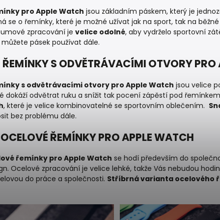
ínky pro Apple Watch
jsou základním páskem, který je jedn
dná se o řemínky, které je možné užívat jak na sport, tak na běžné
 Gumové zpracování je
velice odolné
, aby vydrželo sportovní zát
můžete pásek používat dále.
ŘEMÍNKY S ODVĚTRÁVACÍMI OTVORY PRO
nky s odvětrávacími otvory pro Apple Watch
jsou velice p
ré dokáží odvětrat ruku a snížit tak pocení zápěstí pod řemínke
h
, které je velice kombinovatelné se sportovním oblečením.
Sn
sit bez problému dále.
 OCELOVÉ ŘEMÍNKY PRO APPLE WATCH
lové řemínky pro Apple Watch
se hodí především do společno
gn. Ocelové zpracování je velice lehké, takže Vás nebudou hodink
celovou do práce a společnosti.
Stříbrná varianta ocelového 
.