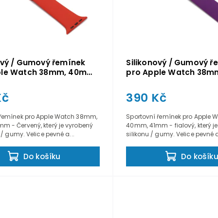
ový / Gumový řemínek
Silikonový / Gumový ř
ple Watch 38mm, 40mm,
pro Apple Watch 38m
 Červený
41mm - Fialový
Kč
390 Kč
 řemínek pro Apple Watch 38mm,
Sportovní řemínek pro Apple
m - Červený, který je vyrobený
40mm, 41mm - fialový, který j
 / gumy. Velice pevné a...
silikonu / gumy. Velice pevné a
Do košíku
Do košík