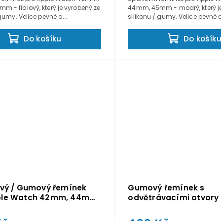
 - fialový, který je vyrobený ze
44mm, 45mm - modrý, který je
 gumy. Velice pevné a...
silikonu / gumy. Velice pevné a
Do košíku
Do košík
ový / Gumový řemínek
Gumový řemínek s
ple Watch 42mm, 44mm,
odvětrávacími otvory
 Zelený
Watch 42,44,45mm - F