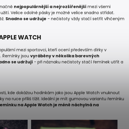
označně
nejpopulárnější a nejrozšířenější
mezi všemi
 užití. Velice odolné pásky je možné velice snadno střídat.
ěž.
Snadno se udržuje
- nečistoty vždy stačí setřít vlhčeným
 APPLE WATCH
opulární mezi sportovci, kteří ocení především dírky v
m. Řemínky jsou
vyráběny v několika barevných
adno se udržují
- při náznaku nečistoty stačí řemínek utřít a
sti, kde dokážou hodinkám jako jsou Apple Watch vnuknout
y na ruce příliš tížit. Ideální je mít gumovou variantu řemínku
řemínku na Apple Watch je méně náchylná na