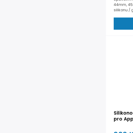
44mm, 45mm
silikonu /
Silikon
pro Ap
45mm -