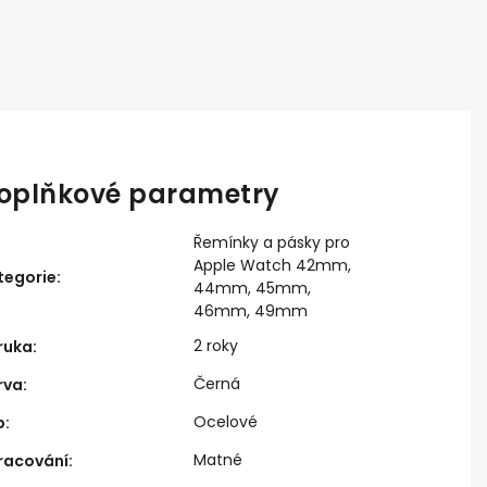
oplňkové parametry
Řemínky a pásky pro
Apple Watch 42mm,
tegorie
:
44mm, 45mm,
46mm, 49mm
2 roky
ruka
:
Černá
rva
:
Ocelové
p
:
Matné
racování
: