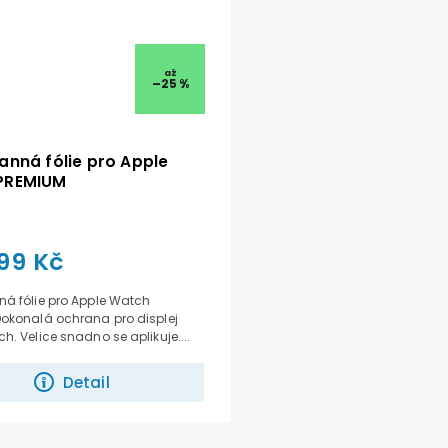
až
–25 %
anná fólie pro Apple
PREMIUM
99 Kč
ná fólie pro Apple Watch
Dokonalá ochrana pro displej
h. Velice snadno se aplikuje....
Detail