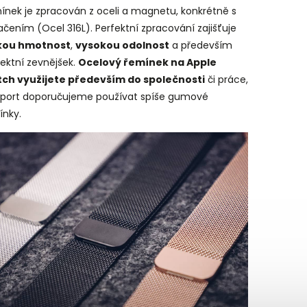
ínek je zpracován z oceli a magnetu, konkrétně s
čením (Ocel 316L). Perfektní zpracování zajišťuje
kou hmotnost
,
vysokou odolnost
a především
ektní zevnějšek.
Ocelový řemínek na Apple
ch využijete především do společnosti
či práce,
sport doporučujeme používat spíše gumové
ínky.