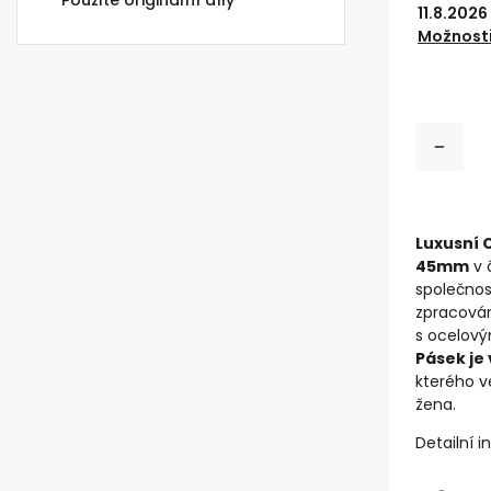
Použité originální díly
11.8.2026
Možnosti
Luxusní 
45mm
v 
společnos
zpracován
s ocelový
Pásek je 
kterého v
žena.
Detailní 