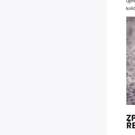
upnu
kol
Z
Ř