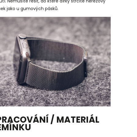
tí. Nemusíte řešit, do které dírky strčíte nerezový
íček jako u gumových pásků.
PRACOVÁNÍ / MATERIÁL
EMÍNKU