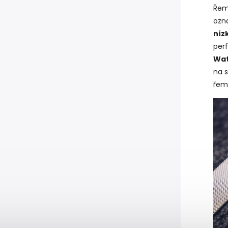
Řem
ozna
níz
perf
Wat
na 
řem