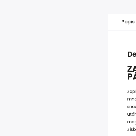
Popis
De
Z
P
Zap
mno
sna
utáh
mag
Zís