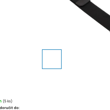
m
(5 ks)
oručit do: