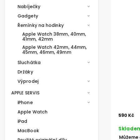
Nabíječky
Gadgety
Řemínky na hodinky
Apple Watch 38mm, 40mm,
41mm, 42mm
Apple Watch 42mm, 44mm,
45mm, 46mm, 49mm
Sluchátka
Držáky
Výprodej
APPLE SERVIS
iPhone
Apple Watch
590 Kč
iPad
Sklade
MacBook
Můžeme d