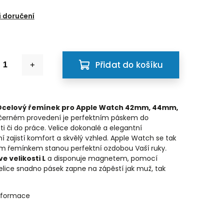
 doručení
Přidat do košíku
Ocelový řemínek pro Apple Watch 42mm, 44mm,
černém provedení je perfektním páskem do
ti či do práce. Velice dokonalé a elegantní
í zajistí komfort a skvělý vzhled. Apple Watch se tak
m řemínkem stanou perfektní ozdobou Vaší ruky.
ve velikosti L
a disponuje magnetem, pomocí
elice snadno pásek zapne na zápěstí jak muž, tak
informace