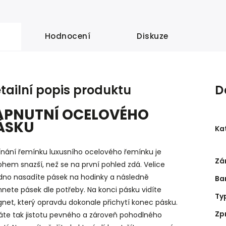
Hodnocení
Diskuze
tailní popis produktu
D
APNUTNÍ OCELOVÉHO
ÁSKU
Ka
ínání řemínku luxusního ocelového řemínku je
Zá
hem snazší, než se na první pohled zdá. Velice
dno nasadíte pásek na hodinky a následně
Ba
nete pásek dle potřeby. Na konci pásku vidíte
Ty
net, který opravdu dokonale přichytí konec pásku.
Zp
káte tak jistotu pevného a zároveň pohodlného