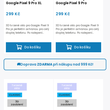
Google Pixel 9 Pro XL
Google Pixel 9 Pro
299 Kč
299 Kč
3D tvrzené sklo pro Google Pixel 9
3D tvrzené sklo pro Google Pixel 9
Pro je perfektní ochranou pro celý
Pro je perfektní ochranou pro celý
displej telefonu. Po nalepení...
displej telefonu. Po nalepení...
Do košíku
Do košíku
🚚
Doprava
ZDARMA
při nákupu nad 999 Kč!
Tvrzené
Tvrzené
sklo
sklo
CLASSIC
CLASSIC
3D
3D
zaoblení
zaoblení