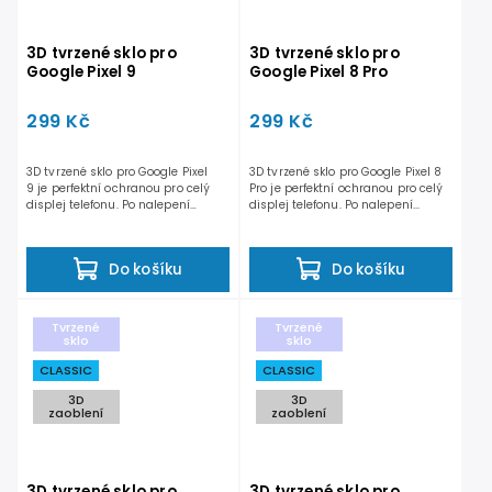
3D tvrzené sklo pro
3D tvrzené sklo pro
Google Pixel 9
Google Pixel 8 Pro
299 Kč
299 Kč
3D tvrzené sklo pro Google Pixel
3D tvrzené sklo pro Google Pixel 8
9 je perfektní ochranou pro celý
Pro je perfektní ochranou pro celý
displej telefonu. Po nalepení
displej telefonu. Po nalepení...
nedochází...
Do košíku
Do košíku
Tvrzené
Tvrzené
sklo
sklo
CLASSIC
CLASSIC
3D
3D
zaoblení
zaoblení
3D tvrzené sklo pro
3D tvrzené sklo pro