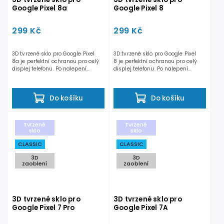
Google Pixel 8a
Google Pixel 8
299 Kč
299 Kč
3D tvrzené sklo pro Google Pixel
3D tvrzené sklo pro Google Pixel
8a je perfektní ochranou pro celý
8 je perfektní ochranou pro celý
displej telefonu. Po nalepení
displej telefonu. Po nalepení
nedochází...
nedochází...
Do košíku
Do košíku
Tvrzené
Tvrzené
sklo
sklo
CLASSIC
CLASSIC
3D
3D
zaoblení
zaoblení
3D tvrzené sklo pro
3D tvrzené sklo pro
Google Pixel 7 Pro
Google Pixel 7A