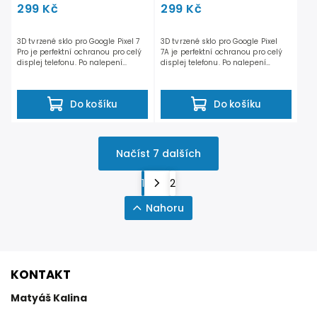
299 Kč
299 Kč
3D tvrzené sklo pro Google Pixel 7
3D tvrzené sklo pro Google Pixel
Pro je perfektní ochranou pro celý
7A je perfektní ochranou pro celý
displej telefonu. Po nalepení...
displej telefonu. Po nalepení
nedochází...
Do košíku
Do košíku
Načíst 7 dalších
1
2
Nahoru
KONTAKT
Matyáš Kalina