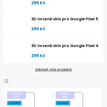
299 Kč
3D tvrzené sklo pro Google Pixel 5
299 Kč
3D tvrzené sklo pro Google Pixel 4
299 Kč
Zobrazit více produktů
Nejlevnější
Tvrzené
Tvrzené
Nejdražší
sklo
sklo
CLASSIC
CLASSIC
Nejprodávanější