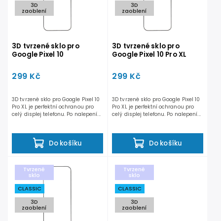
3D
3D
Abecedně
zaoblení
zaoblení
3D tvrzené sklo pro
3D tvrzené sklo pro
Google Pixel 10
Google Pixel 10 Pro XL
299 Kč
299 Kč
3D tvrzené sklo pro Google Pixel 10
3D tvrzené sklo pro Google Pixel 10
Pro XL je perfektní ochranou pro
Pro XL je perfektní ochranou pro
celý displej telefonu. Po nalepení...
celý displej telefonu. Po nalepení...
Do košíku
Do košíku
Tvrzené
Tvrzené
sklo
sklo
CLASSIC
CLASSIC
3D
3D
zaoblení
zaoblení