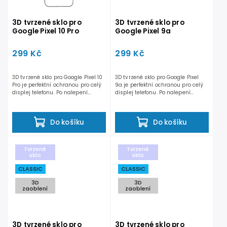
3D tvrzené sklo pro
3D tvrzené sklo pro
Google Pixel 10 Pro
Google Pixel 9a
299 Kč
299 Kč
3D tvrzené sklo pro Google Pixel 10
3D tvrzené sklo pro Google Pixel
Pro je perfektní ochranou pro celý
9a je perfektní ochranou pro celý
displej telefonu. Po nalepení...
displej telefonu. Po nalepení
nedochází...
Do košíku
Do košíku
Tvrzené
Tvrzené
sklo
sklo
CLASSIC
CLASSIC
3D
3D
zaoblení
zaoblení
3D tvrzené sklo pro
3D tvrzené sklo pro