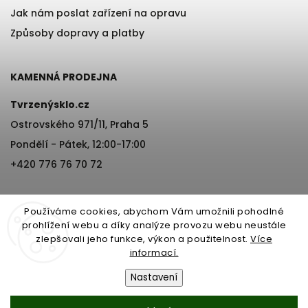
Jak nám poslat zařízení na opravu
Způsoby dopravy a platby
KAMENNÁ PRODEJNA
Tvrzenýsklo.cz
Ostrovského 971/11, Praha 5
Pondělí - Pátek, 12:00-17:00
+420 776 76 70 72
Používáme cookies, abychom Vám umožnili pohodlné
prohlížení webu a díky analýze provozu webu neustále
zlepšovali jeho funkce, výkon a použitelnost.
Více
informací.
Copyright 2026
Tvrzenýsklo.cz
. Všechna práva vyhrazena.
Nastavení
Vytvořil
Shoptet
| Design
Shoptak.cz