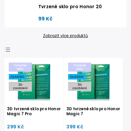
Tvrzené sklo pro Honor 20
99 Kč
Zobrazit více produktů
Nejlevnější
Tvrzené
Tvrzené
Nejdražší
sklo
sklo
CLASSIC
CLASSIC
Nejprodávanější
3D
3D
Abecedně
zaoblení
zaoblení
3D tvrzené sklo pro Honor
3D tvrzené sklo pro Honor
Magic 7 Pro
Magic 7
299 Kč
399 Kč