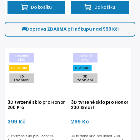
Do košíku
Do košíku
🚚
Doprava
ZDARMA
při nákupu nad 999 Kč!
Tvrzené
Tvrzené
sklo
sklo
PREMIUM
CLASSIC
3D
3D
zaoblení
zaoblení
3D tvrzené sklo pro Honor
3D tvrzené sklo pro Honor
200 Pro
200 Smart
399 Kč
299 Kč
3D tvrzené sklo pro Honor 200
3D tvrzené sklo pro Honor 200