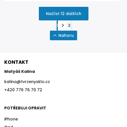
Načíst 12 dalších
1
3
Nahoru
KONTAKT
Matyáš Kalina
kalina
@
tvrzenysklo.cz
+420 776 76 70 72
POTŘEBUJI OPRAVIT
iPhone