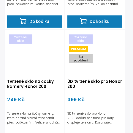
před poškozením. Velice snadná
před poškozením. Velice snadná
aplikace. Součástí balení...
aplikace. Součástí balení...
Do košíku
Do košíku
Tvrzené
Tvrzené
sklo
sklo
PREMIUM
3D
zaoblení
Tvrzené sklo na čočky
3D tvrzené sklo pro Honor
kamery Honor 200
200
249 Kč
399 Kč
Tvrzené sklo na čočky kamery,
3D tvrzené sklo pro Honor
které chrání hlavní fotoaparát
200. Ideální ochrana pro celý
před poškozením. Velice snadná
displeje telefonu. Dosahuje
aplikace. Součástí balení...
odolnosti 9H a nesnižuje...