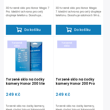
3D tvrzené sklo pro Honor Magic 7
3D tvrzené sklo pro Honor Magic
Pro. Ideální ochrana pro celý
7. Ideální ochrana pro celý displeje
displeje telefonu. Dosahuje
telefonu. Dosahuje odolnosti 9H a
odolnosti 9H a...
nesnižuje...
Do košíku
Do košíku
Tvrzené
Tvrzené
sklo
sklo
Tvrzené sklo na čočky
Tvrzené sklo na čočky
kamery Honor 200 lite
kamery Honor 200 Pro
249 Kč
249 Kč
Tvrzené sklo na čočky kamery,
Tvrzené sklo na čočky kamery,
které chrání hlavní fotoaparát
které chrání hlavní fotoaparát