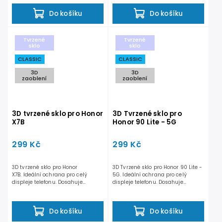
Do košíku
Do košíku
Tvrzené
Tvrzené
sklo
sklo
CLASSIC
CLASSIC
3D
3D
zaoblení
zaoblení
3D tvrzené sklo pro Honor
3D Tvrzené sklo pro
X7B
Honor 90 Lite - 5G
299 Kč
299 Kč
3D tvrzené sklo pro Honor
3D Tvrzené sklo pro Honor 90 Lite -
X7B. Ideální ochrana pro celý
5G. Ideální ochrana pro celý
displeje telefonu. Dosahuje
displeje telefonu. Dosahuje
odolnosti 9H a nesnižuje...
odolnosti 9H a...
Do košíku
Do košíku