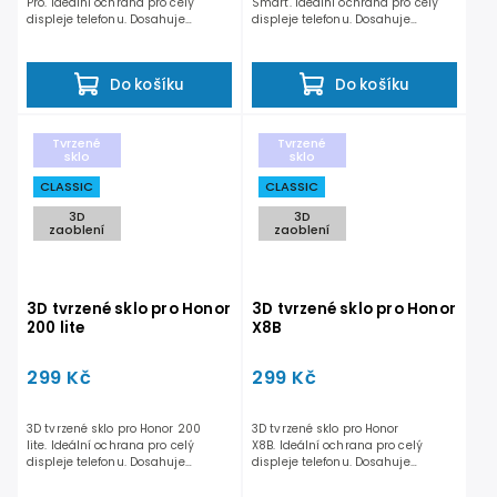
Pro. Ideální ochrana pro celý
Smart. Ideální ochrana pro celý
displeje telefonu. Dosahuje
displeje telefonu. Dosahuje
odolnosti 9H a nesnižuje...
odolnosti 9H a...
Do košíku
Do košíku
Tvrzené
Tvrzené
sklo
sklo
CLASSIC
CLASSIC
3D
3D
zaoblení
zaoblení
3D tvrzené sklo pro Honor
3D tvrzené sklo pro Honor
200 lite
X8B
299 Kč
299 Kč
3D tvrzené sklo pro Honor 200
3D tvrzené sklo pro Honor
lite. Ideální ochrana pro celý
X8B. Ideální ochrana pro celý
displeje telefonu. Dosahuje
displeje telefonu. Dosahuje
odolnosti 9H a...
odolnosti 9H a nesnižuje...