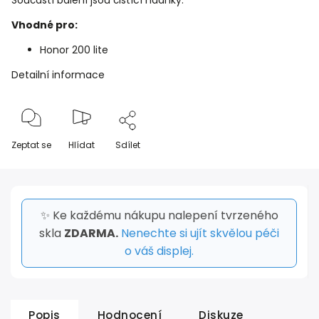
Součástí balení jsou čistící hadříky.
Vhodné pro:
Honor 200 lite
Detailní informace
Zeptat se
Hlídat
Sdílet
✨ Ke každému nákupu nalepení tvrzeného
skla
ZDARMA.
Nenechte si ujít skvělou péči
o váš displej.
Popis
Hodnocení
Diskuze