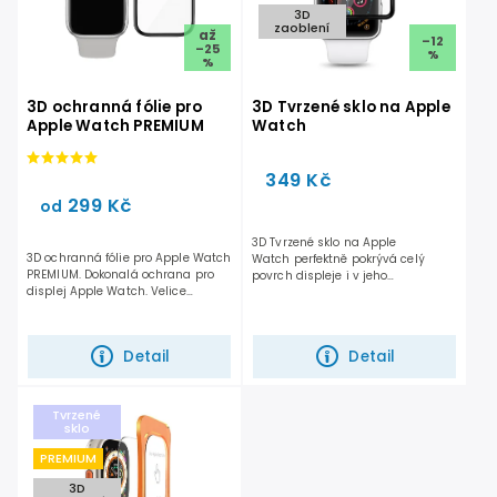
3D
zaoblení
až
–12
–25
%
%
3D ochranná fólie pro
3D Tvrzené sklo na Apple
Apple Watch PREMIUM
Watch
349 Kč
299 Kč
od
3D Tvrzené sklo na Apple
3D ochranná fólie pro Apple Watch
Watch perfektně pokrývá celý
PREMIUM. Dokonalá ochrana pro
povrch displeje i v jeho
displej Apple Watch. Velice
zaoblených částech. 3D Tvrzené...
snadno se aplikuje....
Detail
Detail
Tvrzené
sklo
PREMIUM
3D