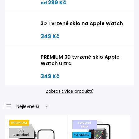
299 Kč
od
3D Tvrzené sklo na Apple Watch
349 Kč
PREMIUM 3D tvrzené sklo Apple
Watch Ultra
349 Kč
Zobrazit více produktů
Nejlevnější
Nejdražší
PREMIUM
Tvrzené
Nejprodávanější
sklo
3D
zaoblení
CLASSIC
Abecedně