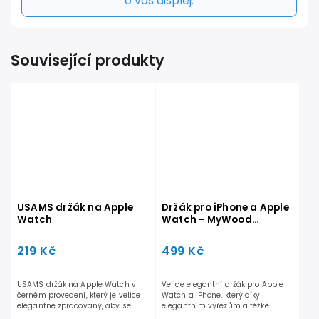
o váš displej.
Související produkty
USAMS držák na Apple
Držák pro iPhone a Apple
Watch
Watch - MyWood
BamBoo
219 Kč
499 Kč
USAMS držák na Apple Watch v
Velice elegantní držák pro Apple
černém provedení, který je velice
Watch a iPhone, který díky
elegantně zpracovaný, aby se
elegantním výřezům a těžké
vyjímal na Vašem...
stavbě dokáží udržet každý...