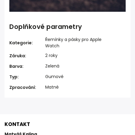
Doplňkové parametry
Řemínky a pásky pro Apple
Kategorie
:
Watch
2 roky
Záruka
:
Zelená
Barva
:
Gumové
Typ
:
Matné
Zpracování
:
KONTAKT
Matyáš Kalina