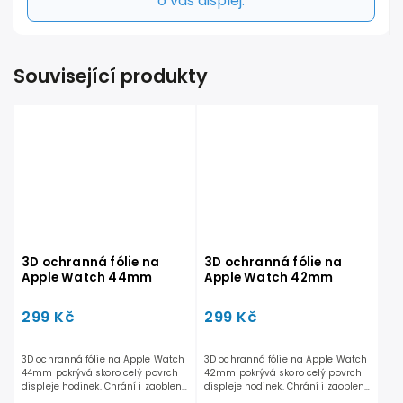
o váš displej.
Související produkty
3D ochranná fólie na
3D ochranná fólie na
Apple Watch 44mm
Apple Watch 42mm
299 Kč
299 Kč
3D ochranná fólie na Apple Watch
3D ochranná fólie na Apple Watch
44mm pokrývá skoro celý povrch
42mm pokrývá skoro celý povrch
displeje hodinek. Chrání i zaoblené
displeje hodinek. Chrání i zaoblené
části displeje,...
části displeje,...