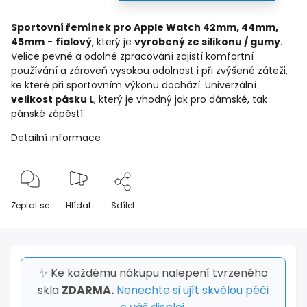
Sportovní řemínek pro Apple Watch 42mm, 44mm,
45mm
-
fialový
, který je
vyrobený ze silikonu / gumy
.
Velice pevné a odolné zpracování zajistí komfortní
používání a zároveň vysokou odolnost i při zvýšené záteži,
ke které při sportovním výkonu dochází. Univerzální
velikost pásku L
, který je vhodný jak pro dámské, tak
pánské zápěstí.
Detailní informace
Zeptat se
Hlídat
Sdílet
✨ Ke každému nákupu nalepení tvrzeného
skla
ZDARMA.
Nenechte si ujít skvělou péči