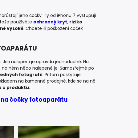
růstají jeho čočky. Ty od iPhonu 7 vystupují
estože používáte
ochranný kryt
,
riziko
rně vysoké
. Chcete-li poškození čoček
OTOAPARÁTU
 Její nalepení je opravdu jednoduché. Na
že na něm něco nalepené je. Samozřejmě po
edných fotografií
. Přitom poskytuje
kladem na kamenné prodejně, kde se na ně
o u produktu
.
 na čočky fotoaparátu