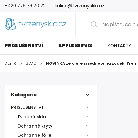
+420 776 76 70 72
kalina@tvrzenysklo.cz
PŘÍSLUŠENSTVÍ
APPLE SERVIS
KONTAKTY
Domů
/
BLOG
/
NOVINKA ze které si sednete na zadek! Pré
Kategorie
PŘÍSLUŠENSTVÍ
Tvrzená skla
Ochranné kryty
Ochranné fólie