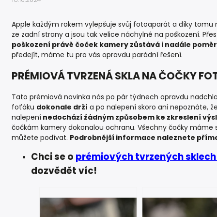
Apple každým rokem vylepšuje svůj fotoaparát a díky tomu na
ze zadní strany a jsou tak velice náchylné na poškození. Př
poškození právě čoček kamery zůstává i nadále pomě
předejít, máme tu pro vás opravdu parádní řešení.
PRÉMIOVÁ TVRZENÁ SKLA NA ČOČKY F
Tato prémiová novinka nás po pár týdnech opravdu nadchla.
foťáku
dokonale drží
a po nalepení skoro ani nepoznáte, 
nalepení
nedochází žádným způsobem ke zkreslení výsl
čočkám kamery dokonalou ochranu. Všechny čočky máme s
můžete podívat.
Podrobnější informace naleznete přím
Chci se o
prémiových tvrzených sklech
dozvědět víc!