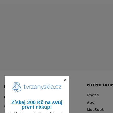
×
POTŘEBUJI OP
KONTAKT
iPhone
Matyáš Kalina
Získej 200 Kč na svůj
iPad
kalina
@
tvrzenysklo.cz
první nákup!
MacBook