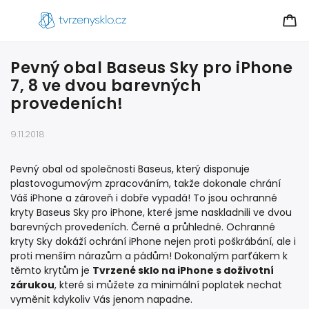
Pevný obal Baseus Sky pro iPhone
7, 8 ve dvou barevných
provedeních!
9.11.2018
Pevný obal od společnosti Baseus, který disponuje
plastovogumovým zpracováním, takže dokonale chrání
Váš iPhone a zároveň i dobře vypadá! To jsou ochranné
kryty Baseus Sky pro iPhone, které jsme naskladnili ve dvou
barevných provedeních. Černé a průhledné. Ochranné
kryty Sky dokáží ochrání iPhone nejen proti poškrábání, ale i
proti menším nárazům a pádům! Dokonalým parťákem k
těmto krytům je
Tvrzené sklo na iPhone s doživotní
zárukou
, které si můžete za minimální poplatek nechat
vyměnit kdykoliv Vás jenom napadne.