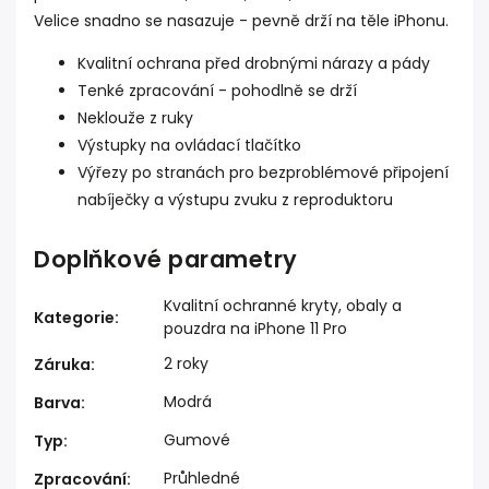
Velice snadno se nasazuje - pevně drží na těle iPhonu.
Kvalitní ochrana před drobnými nárazy a pády
Tenké zpracování - pohodlně se drží
Neklouže z ruky
Výstupky na ovládací tlačítko
Výřezy po stranách pro bezproblémové připojení
nabíječky a výstupu zvuku z reproduktoru
Doplňkové parametry
Kvalitní ochranné kryty, obaly a
Kategorie
:
pouzdra na iPhone 11 Pro
2 roky
Záruka
:
Modrá
Barva
:
Gumové
Typ
:
Průhledné
Zpracování
: