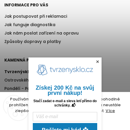
INFORMACE PRO VÁS
Jak postupovat při reklamaci
Jak funguje diagnostika
Jak nám poslat zařízení na opravu
Způsoby dopravy a platby
KAMENNÁ PRODEJNA
×
Tvrzenýsklo.cz
Ostrovského 971/11, Praha 5
Získej 200 Kč na svůj
Pondělí - Pátek, 12:00-17:00
první nákup!
+420 776 76 70 72
Používáme cookies, abychom Vám umožnili pohodlné
Stačí zadat e-mail a sleva letí přímo do
prohlížení webu a díky analýze provozu webu neustále
schránky. 📬
zlepšovali jeho funkce, výkon a použitelnost.
Více
informací.
Nastavení
Pošlete mi kód 📩