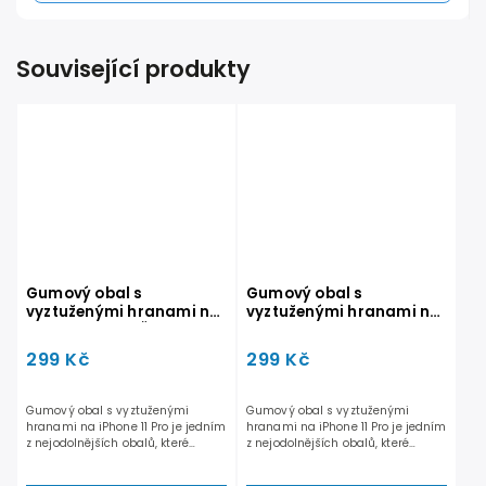
Související produkty
Gumový obal s
Gumový obal s
vyztuženými hranami na
vyztuženými hranami na
iPhone 11 Pro - Černý
iPhone 11 Pro - Průhledný
299 Kč
299 Kč
Gumový obal s vyztuženými
Gumový obal s vyztuženými
hranami na iPhone 11 Pro je jedním
hranami na iPhone 11 Pro je jedním
z nejodolnějších obalů, které
z nejodolnějších obalů, které
můžete na iPhone 11 Pro...
můžete na iPhone 11 Pro...