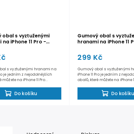
obal s vyztuženými
Gumový obal s vyztuž
 na iPhone 11 Pro -
hranami na iPhone 11 P
Průhledný
Kč
299 Kč
al s vyztuženými hranami na
Gumový obal s vyztuženými 
Pro je jedním z nejodolnějších
iPhone 11 Pro je jedním z nejod
é můžete na iPhone 11 Pro...
obalů, které můžete na iPhone 11
Do košíku
Do košík