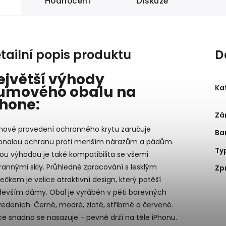
Hodnocení
Diskuze
tailní popis produktu
D
ejvětší výhody
umového obalu na
Ka
Phone:
Zá
ové provedení ochranného krytu zaručuje
Ba
onalou ochranu proti menším nárazům a pádům.
Ty
ou výhodou je také kompatibilita se všemi
annými skly. Průhledné zpracování s lesklým
Zp
čkem je velice atraktivní design, který potěší
devším dámy. Obal je vyráběn v pěti barevných
edeních. Černé, modré, zlaté, stříbrné a červené.
ce snadno se nasazuje - pevně drží na těle iPhonu.