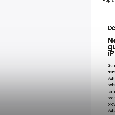
Popis
De
N
g
i
Gum
dok
Velk
ochr
ráme
pře
prov
Veli