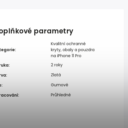
oplňkové parametry
Kvalitní ochranné
tegorie
:
kryty, obaly a pouzdra
na iPhone 11 Pro
2 roky
ruka
:
Zlatá
rva
:
Gumové
p
:
Průhledné
racování
: