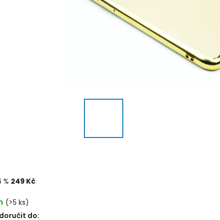
6 %
249 Kč
m
(>5 ks)
oručit do: