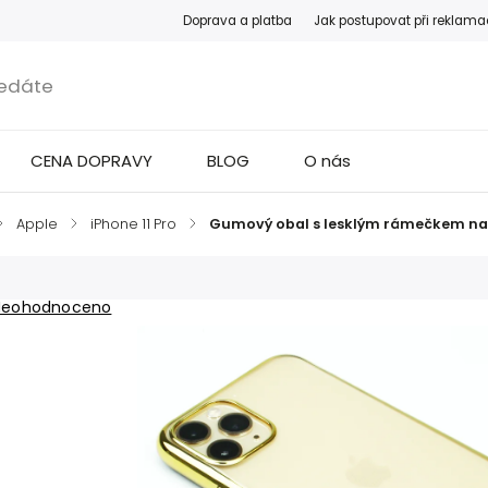
Doprava a platba
Jak postupovat při reklama
CENA DOPRAVY
BLOG
O nás
/
Apple
/
iPhone 11 Pro
/
Gumový obal s lesklým rámečkem na iP
Neohodnoceno