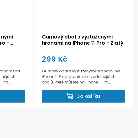
enými
Gumový obal s vyztuženými
ro -
hranami na iPhone 11 Pro - Zlatý
299 Kč
hranami na
Gumový obal s vyztuženými hranami na
olnějších
iPhone 11 Pro je jedním z nejodolnějších
 Pro...
obalů, které můžete na iPhone 11 Pro...
u
Do košíku