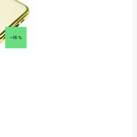
–16 %