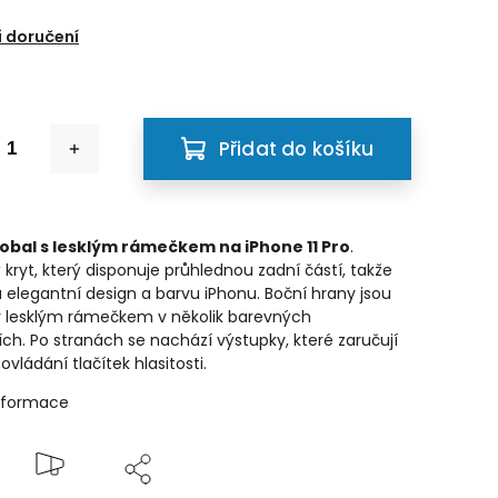
6
 doručení
Přidat do košíku
bal s lesklým rámečkem na iPhone 11 Pro
.
kryt, který disponuje průhlednou zadní částí, takže
 elegantní design a barvu iPhonu. Boční hrany jsou
 lesklým rámečkem v několik barevných
ch. Po stranách se nachází výstupky, které zaručují
vládání tlačítek hlasitosti.
informace