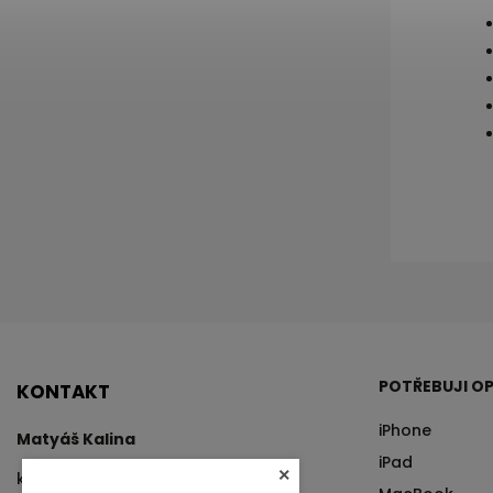
POTŘEBUJI OP
KONTAKT
iPhone
Matyáš Kalina
iPad
×
kalina
@
tvrzenysklo.cz