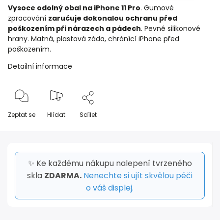
Vysoce odolný obal na iPhone 11 Pro
. Gumové
zpracování
zaručuje dokonalou ochranu před
poškozením při nárazech a pádech
. Pevné silikonové
hrany. Matná, plastová záda, chránící iPhone před
poškozením.
Detailní informace
Zeptat se
Hlídat
Sdílet
✨ Ke každému nákupu nalepení tvrzeného
skla
ZDARMA.
Nenechte si ujít skvělou péči
o váš displej.