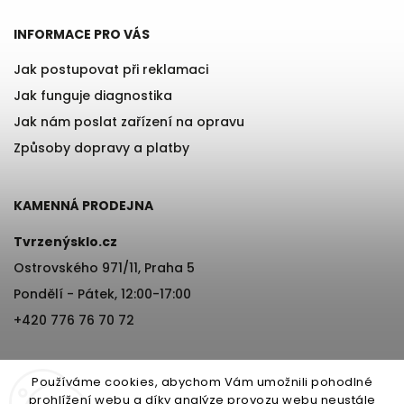
INFORMACE PRO VÁS
Jak postupovat při reklamaci
Jak funguje diagnostika
Jak nám poslat zařízení na opravu
Způsoby dopravy a platby
KAMENNÁ PRODEJNA
Tvrzenýsklo.cz
Ostrovského 971/11, Praha 5
Pondělí - Pátek, 12:00-17:00
×
+420 776 76 70 72
Získej 200 Kč na svůj
první nákup!
Používáme cookies, abychom Vám umožnili pohodlné
Stačí zadat e-mail a sleva letí přímo do
prohlížení webu a díky analýze provozu webu neustále
schránky. 📬