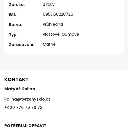
2 roky
Záruka
:
6953156228726
EAN
:
Průhledná
Barva
:
Plastové, Gumové
Typ
:
Matné
Zpracování
:
KONTAKT
Matyáš Kalina
kalina
@
tvrzenysklo.cz
+420 776 76 70 72
POTŘEBUJI OPRAVIT