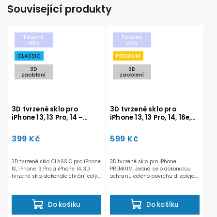
Související produkty
Tvrzené
Tvrzené
sklo
sklo
CLASSIC
PREMIUM
3D
3D
zaoblení
zaoblení
3D tvrzené sklo pro
3D tvrzené sklo pro
iPhone 13, 13 Pro, 14 -
iPhone 13, 13 Pro, 14, 16e,
CLASSIC
17e - PREMIUM
399 Kč
599 Kč
3D tvrzené sklo CLASSIC pro iPhone
3D tvrzené sklo pro iPhone
13, iPhone 13 Pro a iPhone 14. 3D
PREMIUM. Jedná se o dokonalou
tvrzené sklo, dokonale chrání celý
ochranu celého povrchu displeje.
povrch...
Při tloušťce pouhých 0,4...
Do košíku
Do košíku