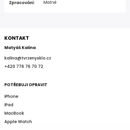
Matné
Zpracování
:
KONTAKT
Matyáš Kalina
kalina
@
tvrzenysklo.cz
+420 776 76 70 72
POTŘEBUJI OPRAVIT
iPhone
iPad
MacBook
Apple Watch