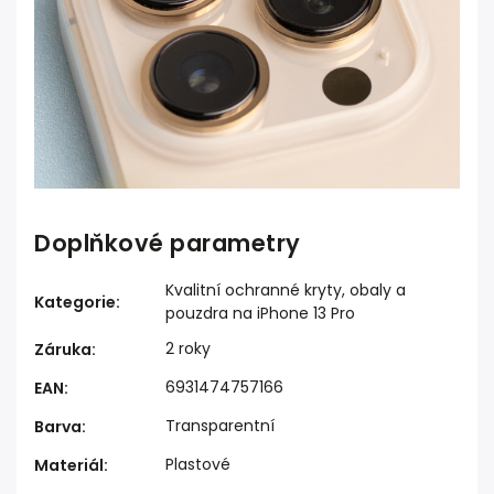
Doplňkové parametry
Kvalitní ochranné kryty, obaly a
Kategorie
:
pouzdra na iPhone 13 Pro
2 roky
Záruka
:
6931474757166
EAN
:
Transparentní
Barva
:
Plastové
Materiál
: