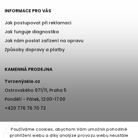
INFORMACE PRO VÁS
Jak postupovat při reklamaci
Jak funguje diagnostika
Jak nám poslat zařízení na opravu
Způsoby dopravy a platby
KAMENNÁ PRODEJNA
Tvrzenýsklo.cz
Ostrovského 971/11, Praha 5
Pondělí - Pátek, 12:00-17:00
×
+420 776 76 70 72
Získej 200 Kč na svůj
první nákup!
Používáme cookies, abychom Vám umožnili pohodlné
Stačí zadat e-mail a sleva letí přímo do
prohlížení webu a díky analýze provozu webu neustále
schránky. 📬