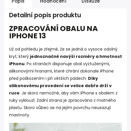
Popis
Hodnocení
Diskuze
Detailní popis produktu
ZPRACOVÁNÍ OBALU NA
IPHONE 13
Už od pohledu je zřejmé, že se jedná o vysoce odolný
kryt, který
jednoznačně navýší rozměry a hmotnost
iPhonu
. Po stranách disponuje obal vyztuženými,
silikonovými hranami, které chrání dokonale iPhone
před poškozením i při větších pádech.
Díky
silikonovému provedení se velice dobře drží v
ruce
. Je skoro nemožné, aby vám iPhone s obalem z
ruky vyklouzl. Zadní strana je zpracována z matného
plastu. Skoro vůbec se na jejím povrchu neusazují
mastnoty.