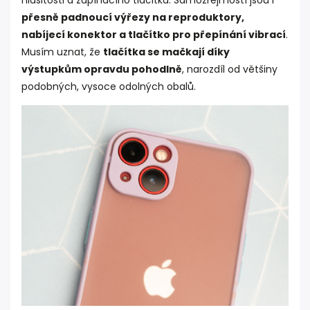
hlasitosti a zapínacího tlačítka. Samozřejmostí jsou i
přesně padnoucí výřezy na reproduktory,
nabíjecí konektor a tlačítko pro přepínání vibrací
.
Musím uznat, že
tlačítka se mačkají díky
výstupkům opravdu pohodlně
, narozdíl od většiny
podobných, vysoce odolných obalů.