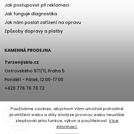
Jak postupovat při reklamaci
Jak funguje diagnostika
Jak nám poslat zařízení na opravu
Způsoby dopravy a platby
KAMENNÁ PRODEJNA
Tvrzenýsklo.cz
Ostrovského 971/11, Praha 5
Pondělí - Pátek, 12:00-17:00
+420 776 76 70 72
Používáme cookies, abychom Vám umožnili pohodlné
prohlížení webu a díky analýze provozu webu neustále
zlepšovali jeho funkce, výkon a použitelnost.
Více
informací.
Copyright 2026
Tvrzenýsklo.cz
. Všechna práva vyhrazena.