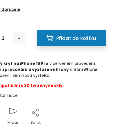
6
 doručení
Přidat do košíku
ý kryt na iPhone 16 Pro
v červeném provedení.
í zpracování a vyztužené hrany
chrání iPhone
kození. Semišová výstelka.
patibilní s 3D tvrzenými skly.
informace
Hlídat
Sdílet