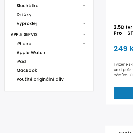
Sluchátka
Držáky
Výprodej
2.5D tv
Pro - 
APPLE SERVIS
iPhone
249 
Apple Watch
iPad
Tvrzené sk
proti poš
MacBook
pádům. Odo
Použité originální díly