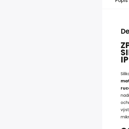
Popis
De
Z
S
I
Sili
mat
ruc
nad
och
výst
mik