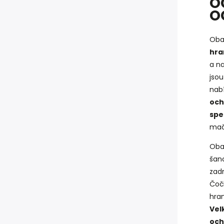
O
O
Oba
hra
a n
jsou
nabí
och
spe
mač
Oba
šan
zad
Čoč
hran
Vel
och