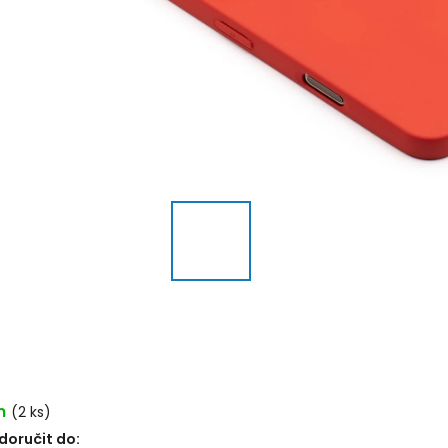
m
(2 ks)
oručit do: