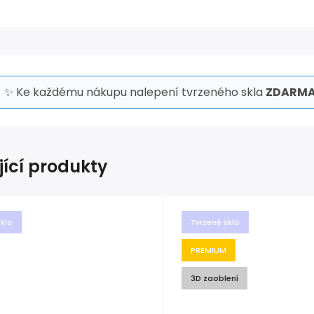
✨ Ke každému nákupu nalepení tvrzeného skla
ZDARMA
jící produkty
sklo
Tvrzené sklo
PREMIUM
3D zaoblení