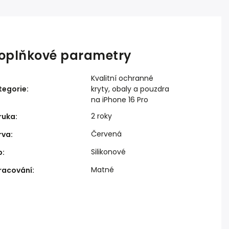
oplňkové parametry
Kvalitní ochranné
tegorie
:
kryty, obaly a pouzdra
na iPhone 16 Pro
2 roky
ruka
:
Červená
rva
:
Silikonové
p
:
Matné
racování
: