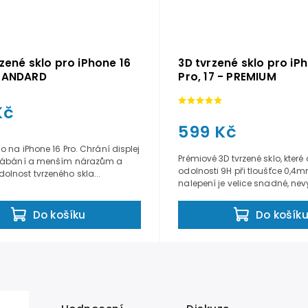
rzené sklo pro iPhone 16
3D tvrzené sklo pro iP
STANDARD
Pro, 17 - PREMIUM
Kč
599 Kč
lo na iPhone 16 Pro. Chrání displej
Prémiové 3D tvrzené sklo, kter
krábání a menším nárazům a
odolnosti 9H při tloušťce 0,4
lnost tvrzeného skla...
nalepení je velice snadné, nevy
Do košík
Do košíku