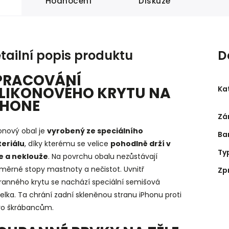
Hodnocení
Diskuze
tailní popis produktu
D
PRACOVÁNÍ
ILIKONOVÉHO KRYTU NA
Ka
PHONE
Zá
konový obal je
vyrobený ze speciálního
Ba
eriálu
, díky kterému se velice
pohodlně drží v
Ty
e a neklouže
. Na povrchu obalu nezůstávají
měrné stopy mastnoty a nečistot. Uvnitř
Zp
ranného krytu se nachází speciální semišová
elka. Ta chrání zadní skleněnou stranu iPhonu proti
ro škrábancům.