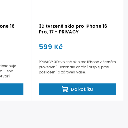
hone 16
3D tvrzené sklo pro iPhone 16
Pro, 17 - PRIVACY
599 Kč
PRIVACY 3D tvrzené sklo pro iPhone v černém
é dosahuje
provedení. Dokonale chrání displej proti
mm. Jeho
poškození a zároveň vaše...
tváří...
u
Do košíku