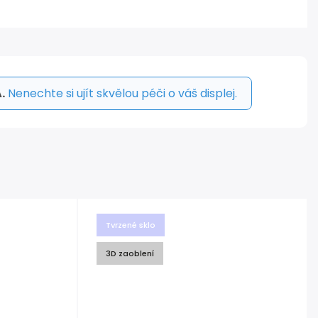
.
Nenechte si ujít skvělou péči o váš displej.
Tvrzené sklo
3D zaoblení