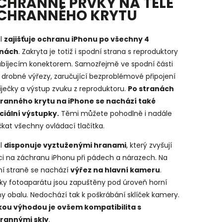
CHRANNÉ PRVKY NA TĚLE
CHRANNÉHO KRYTU
l
zajišťuje ochranu iPhonu po všechny 4
nách
. Zakryta je totiž i spodní strana s reproduktory
abíjecím konektorem. Samozřejmě ve spodní části
 drobné výřezy, zaručující bezproblémové připojení
ječky a výstup zvuku z reproduktoru.
Po stranách
ranného krytu na iPhone se nachází také
ciální výstupky.
Těmi můžete pohodlně i nadále
kat všechny ovládací tlačítka.
l
disponuje vyztuženými hranami
, který zvyšují
ci na záchranu iPhonu při pádech a nárazech. Na
ní straně se nachází
výřez na hlavní kameru
.
ky fotoaparátu jsou zapuštěny pod úroveň horní
y obalu. Nedochází tak k poškrábání sklíček kamery.
kou výhodou je ovšem kompatibilita s
rannými skly
.