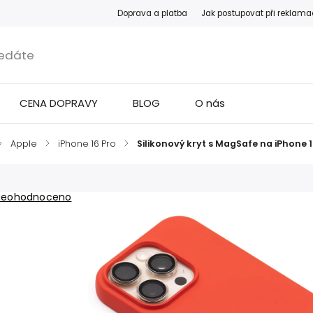
Doprava a platba
Jak postupovat při reklama
CENA DOPRAVY
BLOG
O nás
/
Apple
/
iPhone 16 Pro
/
Silikonový kryt s MagSafe na iPhone 
Neohodnoceno