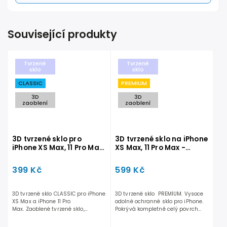
Související produkty
Tvrzené
Tvrzené
sklo
sklo
CLASSIC
PREMIUM
3D
3D
zaoblení
zaoblení
3D tvrzené sklo pro
3D tvrzené sklo na iPhone
iPhone XS Max, 11 Pro Max
XS Max, 11 Pro Max -
- CLASSIC
PREMIUM
399 Kč
599 Kč
3D tvrzené sklo CLASSIC pro iPhone
3D tvrzené sklo PREMIUM. Vysoce
XS Max a iPhone 11 Pro
odolné ochranné sklo pro iPhone.
Max. Zaoblené tvrzené sklo,
Pokrývá kompletně celý povrch
chránící displej po celé ploše....
displej....