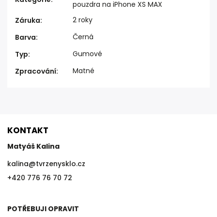
pouzdra na iPhone XS MAX
2 roky
Záruka
:
Černá
Barva
:
Gumové
Typ
:
Matné
Zpracování
:
KONTAKT
Matyáš Kalina
kalina
@
tvrzenysklo.cz
+420 776 76 70 72
POTŘEBUJI OPRAVIT