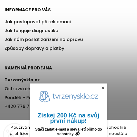
INFORMACE PRO VÁS
Jak postupovat při reklamaci
Jak funguje diagnostika
Jak nám poslat zařízení na opravu
Způsoby dopravy a platby
KAMENNÁ PRODEJNA
Tvrzenýsklo.cz
×
Ostrovského 971/11, Praha 5
Pondělí - Pátek, 12:00-17:00
+420 776 76 70 72
Získej 200 Kč na svůj
první nákup!
Používáme cookies, abychom Vám umožnili pohodlné
Stačí zadat e-mail a sleva letí přímo do
prohlížení webu a díky analýze provozu webu neustále
schránky. 📬