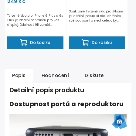
249 Kč
Soukromé Tvrzené sklo pro iPhone
Tvrzené sklo pro iPhone 6 Plus a 6s
je ideální, pokud si rádi chráníte
Plus je ideální ochranou pro Váš
své soukromí a nechcete, aby
displej. Odolnost 9H zaručí
Vám někdo přes...
dostatečnou ochranu...
Do košíku
Do košíku
Popis
Hodnocení
Diskuze
Detailní popis produktu
Dostupnost portů a reproduktoru