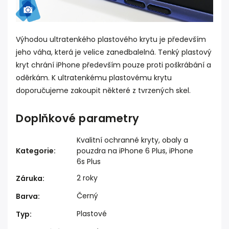
Výhodou ultratenkého plastového krytu je především
jeho váha, která je velice zanedbalelná. Tenký plastový
kryt chrání iPhone především pouze proti poškrábání a
oděrkám. K ultratenkému plastovému krytu
doporučujeme zakoupit některé z tvrzených skel.
Doplňkové parametry
Kvalitní ochranné kryty, obaly a
Kategorie
:
pouzdra na iPhone 6 Plus, iPhone
6s Plus
2 roky
Záruka
:
Černý
Barva
:
Plastové
Typ
: