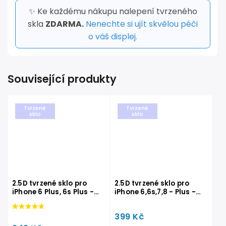
✨ Ke každému nákupu nalepení tvrzeného
skla
ZDARMA.
Nenechte si ujít skvělou péči
o váš displej.
Související produkty
Tvrzené
Tvrzené
sklo
sklo
2.5D tvrzené sklo pro
2.5D tvrzené sklo pro
iPhone 6 Plus, 6s Plus -
iPhone 6,6s,7,8 - Plus -
STANDARD
PRIVACY
399 Kč