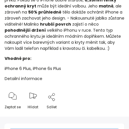
prvků. Pokud se o iPhone dobře staráte,
0,33mm tenký
ochranný kryt
může být ideální volbou. Jeho
matné
, ale
zároveň na
50% průhledné
tělo dokáže ochránit iPhone a
zároveň zachovat jeho design. - Nakousnuté jablko zůstane
viditelné! Malinko
hrubší povrch
zajistí o něco
pohodlnější držení
velkého iPhonu v ruce. Tento typ
ochranného krytu je ideálním módním doplňkem. Můžete
nakoupit více barevných variant a kryty měnit tak, aby
Vám ladil telefon například s kravatou či. kabelkou. :)
Vhodné pro:
iPhone 6 Plus, iPhone 6s Plus
Detailní informace
Zeptat se
Hlídat
Sdílet