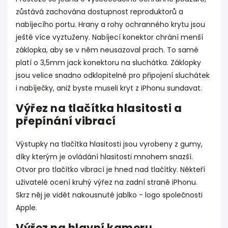
zůstává zachována dostupnost reproduktorů a
nabíjecího portu. Hrany a rohy ochranného krytu jsou
ještě více vyztuženy. Nabíjecí konektor chrání menší
záklopka, aby se v něm neusazoval prach. To samé
platí o 3,5mm jack konektoru na sluchátka. Záklopky
jsou velice snadno odklopitelné pro připojení sluchátek
i nabíječky, aniž byste museli kryt z iPhonu sundavat.
Výřez na tlačítka hlasitosti a
přepínání vibrací
Výstupky na tlačítka hlasitosti jsou vyrobeny z gumy,
díky kterým je ovládání hlasitosti mnohem snazší.
Otvor pro tlačítko vibrací je hned nad tlačítky. Někteří
uživatelé ocení kruhý výřez na zadní straně iPhonu.
Skrz něj je vidět nakousnuté jablko - logo společnosti
Apple.
Výřez na hlavní kameru