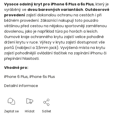
Vysoce odolný kryt pro iPhone 6 Plus a 6s Plus
, který je
vyráběný ve
dvou barevných variantách
.
Outdoorové
provedení
zajistí dokonalou ochranu na cestách i při
běžném provedení. Zákaznící nakupují toto pouzdro
většinou před cestou na nějakou sportovněji zaměřenou
dovolenou, jako je například túra po horách a lesích.
Gumové kraje ochranného krytu zajistí velice pohodlné
držení krytu v ruce. Výřezy v krytu zajistí dostupnost vše
portů (nabíjecí a 3,5mm jack). Vyvýšená místa na krytu
zajistí pohodlnější ovládání tlačítek na zapínání iPhonu či
přepínání hlasitosti.
Vhodné pro:
iPhone 6 Plus, iPhone 6s Plus
Detailní informace
Zeptat se
Hlídat
Sdílet