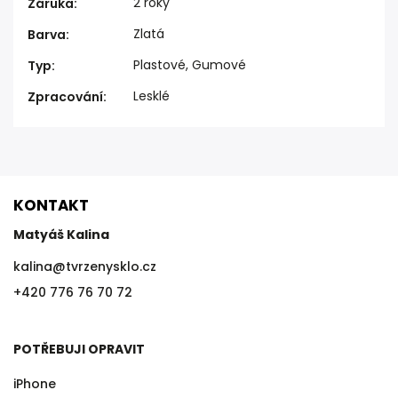
2 roky
Záruka
:
Zlatá
Barva
:
Plastové, Gumové
Typ
:
Lesklé
Zpracování
:
KONTAKT
Matyáš Kalina
kalina
@
tvrzenysklo.cz
+420 776 76 70 72
POTŘEBUJI OPRAVIT
iPhone