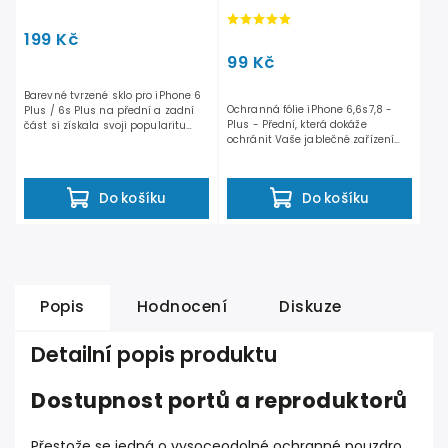
přední a zadní část -
Stříbrné
199 Kč
99 Kč
Barevné tvrzené sklo pro iPhone 6
Ochranná fólie iPhone 6,6s7,8 -
Plus / 6s Plus na přední a zadní
Plus - Přední, která dokáže
část si získala svoji popularitu
ochránit Vaše jablečné zařízení
především díky...
proti poškrábání a...
Do košíku
Do košíku
Popis
Hodnocení
Diskuze
Detailní popis produktu
Dostupnost portů a reproduktorů
Přestože se jedná o vysoceodolné ochranné pouzdro,