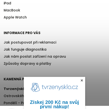
iPad
MacBook
Apple Watch
INFORMACE PRO VÁS
Jak postupovat při reklamaci
Jak funguje diagnostika
Jak nám poslat zařízení na opravu
Způsoby dopravy a platby
KAMENNÁ PRODEJNA
×
Tvrzenýsklo.cz
Ostrovského 971/11, Praha 5
Získej 200 Kč na svůj
Pondělí - Pátek, 12:00-17:00
první nákup!