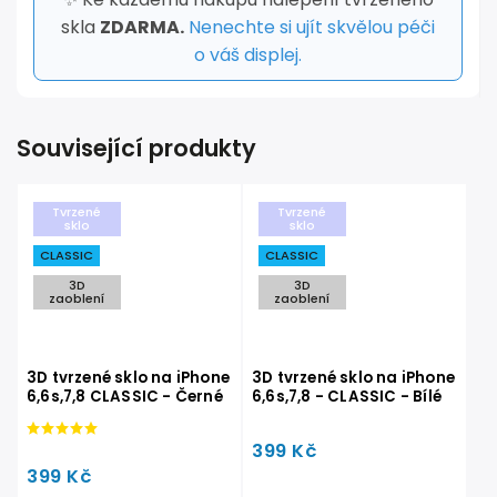
skla
ZDARMA.
Nenechte si ujít skvělou péči
o váš displej.
Související produkty
Tvrzené
Tvrzené
sklo
sklo
CLASSIC
CLASSIC
3D
3D
zaoblení
zaoblení
3D tvrzené sklo na iPhone
3D tvrzené sklo na iPhone
6,6s,7,8 CLASSIC - Černé
6,6s,7,8 - CLASSIC - Bílé
399 Kč
399 Kč