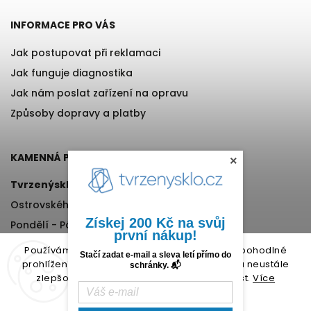
INFORMACE PRO VÁS
Jak postupovat při reklamaci
Jak funguje diagnostika
Jak nám poslat zařízení na opravu
Způsoby dopravy a platby
KAMENNÁ PRODEJNA
×
Tvrzenýsklo.cz
Ostrovského 971/11, Praha 5
Získej 200 Kč na svůj
Pondělí - Pátek, 12:00-17:00
první nákup!
+420 776 76 70 72
Používáme cookies, abychom Vám umožnili pohodlné
Stačí zadat e-mail a sleva letí přímo do
prohlížení webu a díky analýze provozu webu neustále
schránky. 📬
zlepšovali jeho funkce, výkon a použitelnost.
Více
informací.