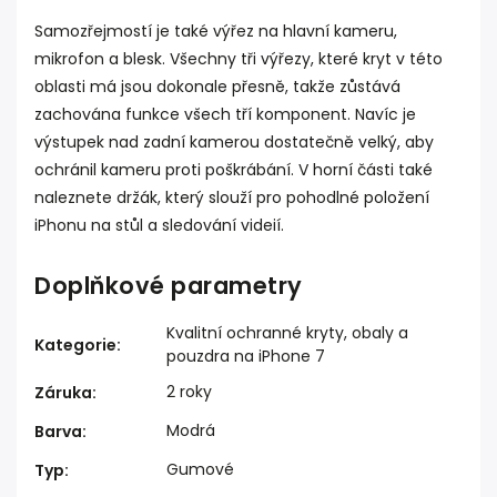
Samozřejmostí je také výřez na hlavní kameru,
mikrofon a blesk. Všechny tři výřezy, které kryt v této
oblasti má jsou dokonale přesně, takže zůstává
zachována funkce všech tří komponent. Navíc je
výstupek nad zadní kamerou dostatečně velký, aby
ochránil kameru proti poškrábání. V horní části také
naleznete držák, který slouží pro pohodlné položení
iPhonu na stůl a sledování videií.
Doplňkové parametry
Kvalitní ochranné kryty, obaly a
Kategorie
:
pouzdra na iPhone 7
2 roky
Záruka
:
Modrá
Barva
:
Gumové
Typ
: