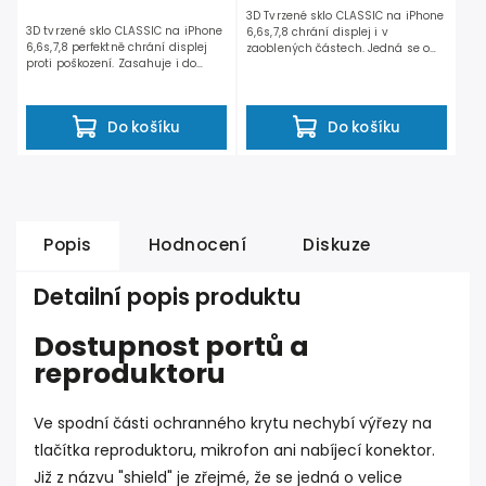
3D Tvrzené sklo CLASSIC na iPhone
3D tvrzené sklo CLASSIC na iPhone
6,6s,7,8 chrání displej i v
6,6s,7,8 perfektně chrání displej
zaoblených částech. Jedná se o
proti poškození. Zasahuje i do
kombinaci tvrzeného skla...
zaoblených...
Do košíku
Do košíku
Popis
Hodnocení
Diskuze
Detailní popis produktu
Dostupnost portů a
reproduktoru
Ve spodní části ochranného krytu nechybí výřezy na
tlačítka reproduktoru, mikrofon ani nabíjecí konektor.
Již z názvu "shield" je zřejmé, že se jedná o velice