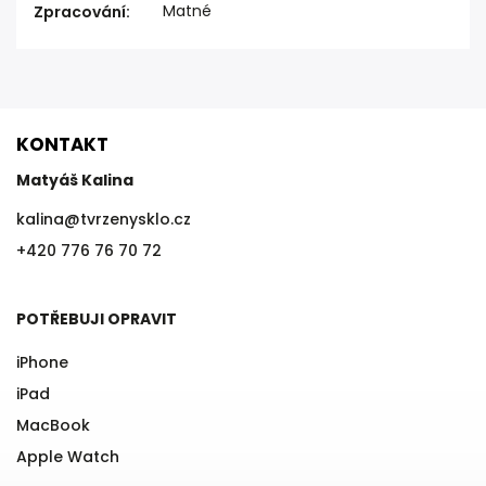
Matné
Zpracování
:
KONTAKT
Matyáš Kalina
kalina
@
tvrzenysklo.cz
+420 776 76 70 72
POTŘEBUJI OPRAVIT
iPhone
iPad
MacBook
Apple Watch