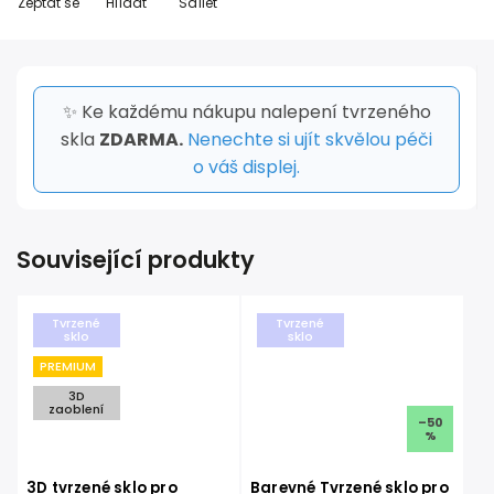
Zeptat se
Hlídat
Sdílet
✨ Ke každému nákupu nalepení tvrzeného
skla
ZDARMA.
Nenechte si ujít skvělou péči
o váš displej.
Související produkty
Tvrzené
Tvrzené
sklo
sklo
PREMIUM
3D
zaoblení
–50
%
3D tvrzené sklo pro
Barevné Tvrzené sklo pro