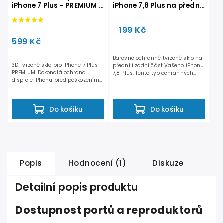
iPhone 7 Plus - PREMIUM -
iPhone 7,8 Plus na přední
Černé
i zadní část - Růžové
199 Kč
599 Kč
Barevné ochranné tvrzené sklo na
3D Tvrzené sklo pro iPhone 7 Plus
přední i zadní část Vašeho iPhonu
PREMIUM. Dokonalá ochrana
7,8 Plus. Tento typ ochranných
displeje iPhonu před poškozením
tvrzených skel Vám...
při pádu, nárazu, ale...
Do košíku
Do košíku
Popis
Hodnocení (1)
Diskuze
Detailní popis produktu
Dostupnost portů a reproduktorů