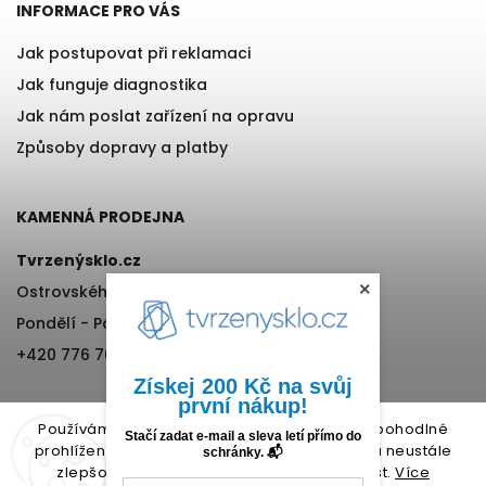
INFORMACE PRO VÁS
Jak postupovat při reklamaci
Jak funguje diagnostika
Jak nám poslat zařízení na opravu
Způsoby dopravy a platby
KAMENNÁ PRODEJNA
Tvrzenýsklo.cz
×
Ostrovského 971/11, Praha 5
Pondělí - Pátek, 12:00-17:00
+420 776 76 70 72
Získej 200 Kč na svůj
první nákup!
Používáme cookies, abychom Vám umožnili pohodlné
Stačí zadat e-mail a sleva letí přímo do
prohlížení webu a díky analýze provozu webu neustále
schránky. 📬
zlepšovali jeho funkce, výkon a použitelnost.
Více