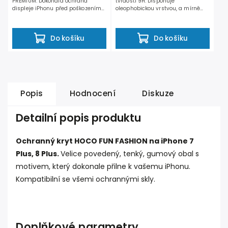
PREMIUM. Dokonalá ochrana
tvrdosti 9H. Disponuje
displeje iPhonu před poškozením
oleophobickou vrstvou, a mírně
při pádu, nárazu, ale...
zaoblenými hranami na horní...
Do košíku
Do košíku
Popis
Hodnocení
Diskuze
Detailní popis produktu
Ochranný kryt HOCO FUN FASHION na iPhone 7
Plus, 8 Plus.
Velice povedený, tenký, gumový obal s
motivem, který dokonale přilne k vašemu iPhonu.
Kompatibilní se všemi ochrannými skly.
Doplňkové parametry