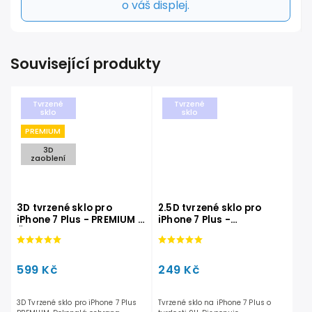
o váš displej.
Související produkty
Tvrzené
Tvrzené
sklo
sklo
PREMIUM
3D
zaoblení
3D tvrzené sklo pro
2.5D tvrzené sklo pro
iPhone 7 Plus - PREMIUM -
iPhone 7 Plus -
Černé
STANDARD
599 Kč
249 Kč
3D Tvrzené sklo pro iPhone 7 Plus
Tvrzené sklo na iPhone 7 Plus o