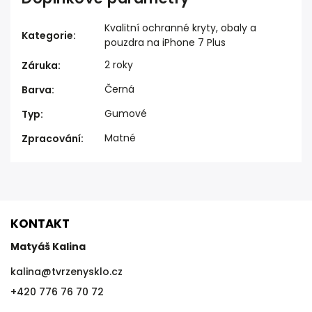
Kvalitní ochranné kryty, obaly a
Kategorie
:
pouzdra na iPhone 7 Plus
2 roky
Záruka
:
Černá
Barva
:
Gumové
Typ
:
Matné
Zpracování
:
KONTAKT
Matyáš Kalina
kalina
@
tvrzenysklo.cz
+420 776 76 70 72