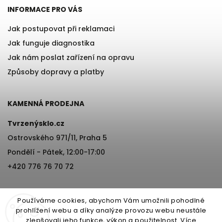
INFORMACE PRO VÁS
Jak postupovat při reklamaci
Jak funguje diagnostika
Jak nám poslat zařízení na opravu
Způsoby dopravy a platby
KAMENNÁ PRODEJNA
Tvrzenýsklo.cz
Ostrovského 971/11, Praha 5
Pondělí - Pátek, 12:00-17:00
+420 776 76 70 72
Používáme cookies, abychom Vám umožnili pohodlné
prohlížení webu a díky analýze provozu webu neustále
zlepšovali jeho funkce, výkon a použitelnost.
Více