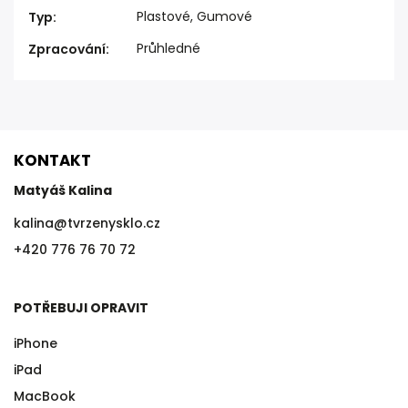
Plastové, Gumové
Typ
:
Průhledné
Zpracování
:
KONTAKT
Matyáš Kalina
kalina
@
tvrzenysklo.cz
+420 776 76 70 72
POTŘEBUJI OPRAVIT
iPhone
iPad
MacBook