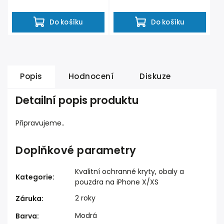
ochranu proti menším...
Do košíku
Do košíku
Popis
Hodnocení
Diskuze
Detailní popis produktu
Připravujeme..
Doplňkové parametry
Kvalitní ochranné kryty, obaly a
Kategorie
:
pouzdra na iPhone X/XS
2 roky
Záruka
:
Modrá
Barva
: