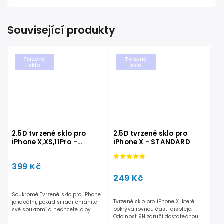
Související produkty
Tvrzené
Tvrzené
sklo
sklo
2.5D tvrzené sklo pro
2.5D tvrzené sklo pro
iPhone X,XS,11Pro -
iPhone X - STANDARD
PRIVACY
399 Kč
249 Kč
Soukromé Tvrzené sklo pro iPhone
Tvrzené sklo pro iPhone X, které
je ideální, pokud si rádi chráníte
pokrývá rovnou části displeje.
své soukromí a nechcete, aby
Odolnost 9H zaručí dostatečnou
Vám někdo přes...