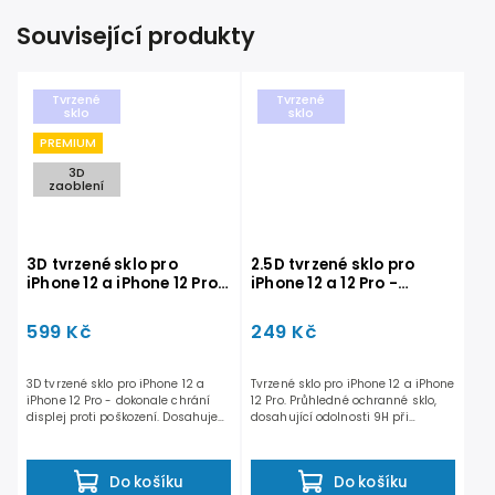
Související produkty
Tvrzené
Tvrzené
sklo
sklo
PREMIUM
3D
zaoblení
3D tvrzené sklo pro
2.5D tvrzené sklo pro
iPhone 12 a iPhone 12 Pro -
iPhone 12 a 12 Pro -
PREMIUM
STANDARD
599 Kč
249 Kč
3D tvrzené sklo pro iPhone 12 a
Tvrzené sklo pro iPhone 12 a iPhone
iPhone 12 Pro - dokonale chrání
12 Pro. Průhledné ochranné sklo,
displej proti poškození. Dosahuje
dosahující odolnosti 9H při
vysoké...
tloušťce pouhých...
Do košíku
Do košíku