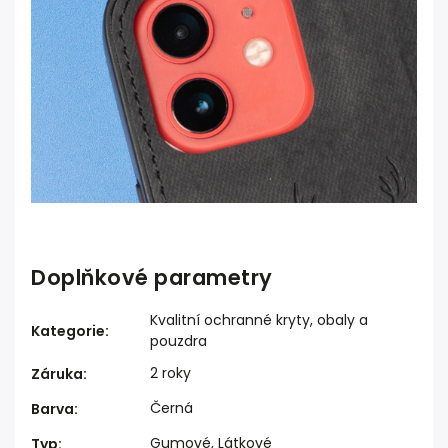
Doplňkové parametry
Kvalitní ochranné kryty, obaly a
Kategorie
:
pouzdra
2 roky
Záruka
:
Černá
Barva
:
Gumové, Látkové
Typ
: