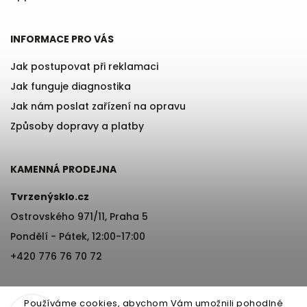
INFORMACE PRO VÁS
Jak postupovat při reklamaci
Jak funguje diagnostika
Jak nám poslat zařízení na opravu
Způsoby dopravy a platby
KAMENNÁ PRODEJNA
Tvrzenýsklo.cz
Ostrovského 971/11, Praha 5
Pondělí - Pátek, 12:00-17:00
×
+420 776 76 70 72
Získej 200 Kč na svůj
první nákup!
Používáme cookies, abychom Vám umožnili pohodlné