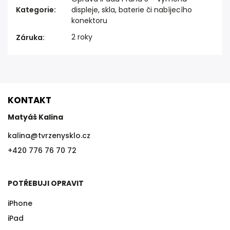
Kategorie
:
displeje, skla, baterie či nabíjecího
konektoru
2 roky
Záruka
:
KONTAKT
Matyáš Kalina
kalina
@
tvrzenysklo.cz
+420 776 76 70 72
POTŘEBUJI OPRAVIT
iPhone
iPad