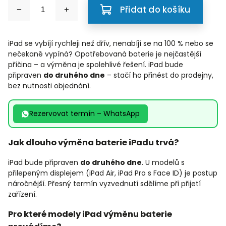
Přidat do košíku
iPad se vybíjí rychleji než dřív, nenabíjí se na 100 % nebo se
nečekaně vypíná? Opotřebovaná baterie je nejčastější
příčina – a výměna je spolehlivé řešení. iPad bude
připraven
do druhého dne
– stačí ho přinést do prodejny,
bez nutnosti objednání.
Rezervovat termín – WhatsApp
Jak dlouho výměna baterie iPadu trvá?
iPad bude připraven
do druhého dne
. U modelů s
přilepeným displejem (iPad Air, iPad Pro s Face ID) je postup
náročnější. Přesný termín vyzvednutí sdělíme při přijetí
zařízení.
Pro které modely iPad výměnu baterie