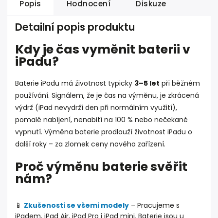
Popis
Hodnocení
Diskuze
Detailní popis produktu
Kdy je čas vyměnit baterii v
iPadu?
Baterie iPadu má životnost typicky
3–5 let
při běžném
používání. Signálem, že je čas na výměnu, je zkrácená
výdrž (iPad nevydrží den při normálním využití),
pomalé nabíjení, nenabití na 100 % nebo nečekané
vypnutí. Výměna baterie prodlouží životnost iPadu o
další roky – za zlomek ceny nového zařízení.
Proč výměnu baterie svěřit
nám?
📱
Zkušenosti se všemi modely
– Pracujeme s
iPadem, iPad Air, iPad Pro i iPad mini. Baterie jsou u