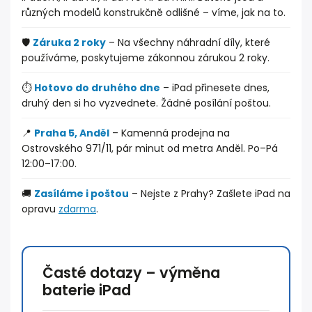
různých modelů konstrukčně odlišné – víme, jak na to.
🛡️
Záruka 2 roky
– Na všechny náhradní díly, které
používáme, poskytujeme zákonnou zárukou 2 roky.
⏱️
Hotovo do druhého dne
– iPad přinesete dnes,
druhý den si ho vyzvednete. Žádné posílání poštou.
📍
Praha 5, Anděl
– Kamenná prodejna na
Ostrovského 971/11, pár minut od metra Anděl. Po–Pá
12:00–17:00.
🚚
Zasíláme i poštou
– Nejste z Prahy? Zašlete iPad na
opravu
zdarma
.
Časté dotazy – výměna
baterie iPad