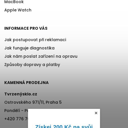
MacBook
Apple Watch
INFORMACE PRO VÁS
Jak postupovat při reklamaci
Jak funguje diagnostika
Jak nám poslat zařízení na opravu
Způsoby dopravy a platby
KAMENNÁ PRODEJNA
Tvrzenýsklo.cz
×
Ostrovského 971/11, Praha 5
Pondělí - Pátek, 12:00-17:00
+420 776 76 70 72
Získej 200 Kč na svůj