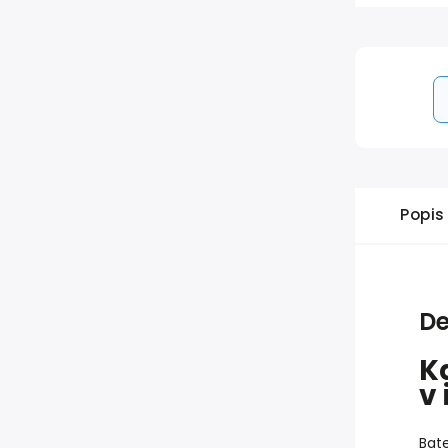
Popis
De
K
v
Bate