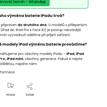
ervovat termín – WhatsApp
uho výměna baterie iPadu trvá?
 připraven
do druhého dne
. U modelů s přilepeným
(iPad Air, iPad Pro s Face ID) je postup náročnější.
mín vyzvednutí sdělíme při přijetí zařízení.
ré modely iPad výměnu baterie provádíme?
vyměňujeme pro všechny modely iPadu –
iPad, iPad
 Pro, iPad mini
, všechny generace. Pokud si nejste
atibilitou, napište nám.
informace
Hlídat
Sdílet