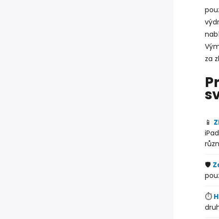
použ
výdr
nabí
Výmě
za 
P
s
📱
Z
iPad
různ
🛡️
Z
pou
⏱️
H
druh