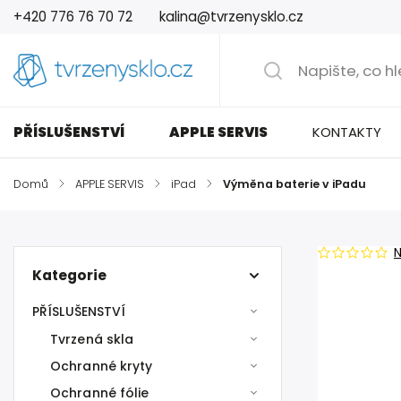
+420 776 76 70 72
kalina@tvrzenysklo.cz
PŘÍSLUŠENSTVÍ
APPLE SERVIS
KONTAKTY
Domů
/
APPLE SERVIS
/
iPad
/
Výměna baterie v iPadu
Kategorie
PŘÍSLUŠENSTVÍ
Tvrzená skla
Ochranné kryty
Ochranné fólie