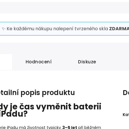
✨ Ke každému nákupu nalepení tvrzeného skla
ZDARMA
Hodnocení
Diskuze
tailní popis produktu
D
dy je čas vyměnit baterii
 iPadu?
Ka
rie iPadu má životnost typicky
3–5 let
při běžném