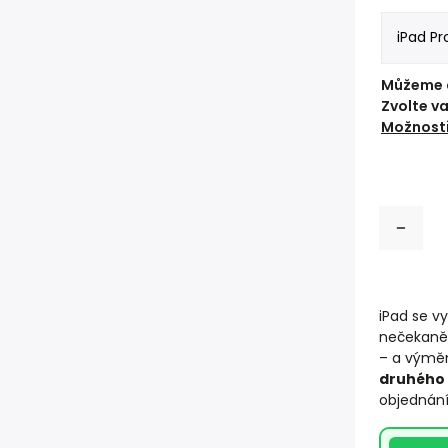
Můžeme d
Zvolte v
Možnosti
iPad se vy
nečekaně 
– a výměn
druhého
objednání