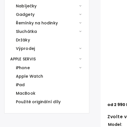
Nabíječky
Gadgety
Řemínky na hodinky
Sluchátka
Držáky
Výprodej
APPLE SERVIS
iPhone
Apple Watch
iPad
MacBook
Použité originální díly
od
2 990
Zvolte 
Model: