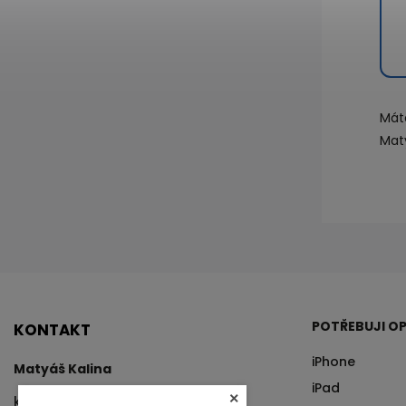
Mát
Mat
POTŘEBUJI OP
KONTAKT
iPhone
Matyáš Kalina
iPad
×
kalina
@
tvrzenysklo.cz