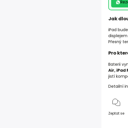
Rez
Jak dlo
iPad bude
displejem 
Přesný ter
Pro kte
Baterii 
Air, iPad
jistí komp
Detailní 
Zeptat se