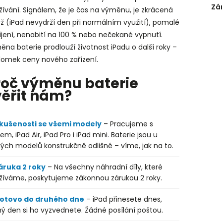
Zá
ívání. Signálem, že je čas na výměnu, je zkrácená
ž (iPad nevydrží den při normálním využití), pomalé
jení, nenabití na 100 % nebo nečekané vypnutí.
na baterie prodlouží životnost iPadu o další roky –
zlomek ceny nového zařízení.
roč výměnu baterie
věřit nám?
kušenosti se všemi modely
– Pracujeme s
em, iPad Air, iPad Pro i iPad mini. Baterie jsou u
ých modelů konstrukčně odlišné – víme, jak na to.
áruka 2 roky
– Na všechny náhradní díly, které
žíváme, poskytujeme zákonnou zárukou 2 roky.
otovo do druhého dne
– iPad přinesete dnes,
ý den si ho vyzvednete. Žádné posílání poštou.