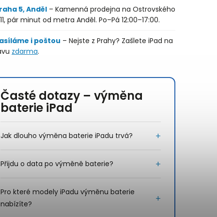
raha 5, Anděl
– Kamenná prodejna na Ostrovského
11, pár minut od metra Anděl. Po–Pá 12:00–17:00.
asíláme i poštou
– Nejste z Prahy? Zašlete iPad na
avu
zdarma
.
Časté dotazy – výměna
baterie iPad
Jak dlouho výměna baterie iPadu trvá?
Přijdu o data po výměně baterie?
Pro které modely iPadu výměnu baterie
nabízíte?