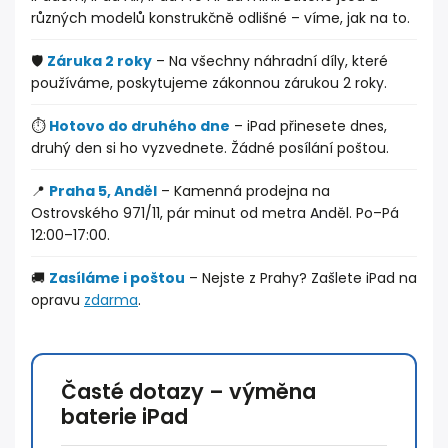
různých modelů konstrukčně odlišné – víme, jak na to.
🛡️
Záruka 2 roky
– Na všechny náhradní díly, které
používáme, poskytujeme zákonnou zárukou 2 roky.
⏱️
Hotovo do druhého dne
– iPad přinesete dnes,
druhý den si ho vyzvednete. Žádné posílání poštou.
📍
Praha 5, Anděl
– Kamenná prodejna na
Ostrovského 971/11, pár minut od metra Anděl. Po–Pá
12:00–17:00.
🚚
Zasíláme i poštou
– Nejste z Prahy? Zašlete iPad na
opravu
zdarma
.
Časté dotazy – výměna
baterie iPad