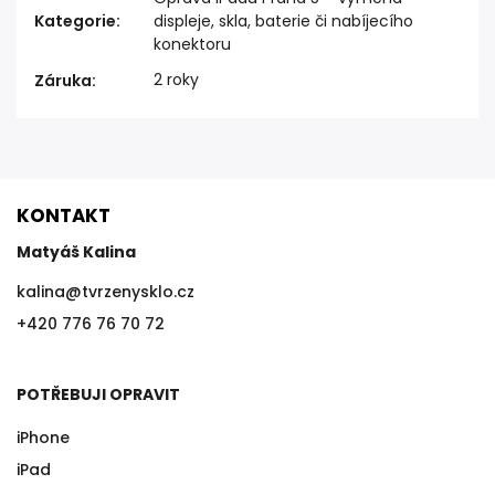
Kategorie
:
displeje, skla, baterie či nabíjecího
konektoru
2 roky
Záruka
:
KONTAKT
Matyáš Kalina
kalina
@
tvrzenysklo.cz
+420 776 76 70 72
POTŘEBUJI OPRAVIT
iPhone
iPad