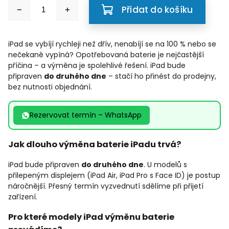
Přidat do košíku
iPad se vybíjí rychleji než dřív, nenabíjí se na 100 % nebo se
nečekaně vypíná? Opotřebovaná baterie je nejčastější
příčina – a výměna je spolehlivé řešení. iPad bude
připraven
do druhého dne
– stačí ho přinést do prodejny,
bez nutnosti objednání.
Rezervovat termín – WhatsApp
Jak dlouho výměna baterie iPadu trvá?
iPad bude připraven
do druhého dne
. U modelů s
přilepeným displejem (iPad Air, iPad Pro s Face ID) je postup
náročnější. Přesný termín vyzvednutí sdělíme při přijetí
zařízení.
Pro které modely iPad výměnu baterie