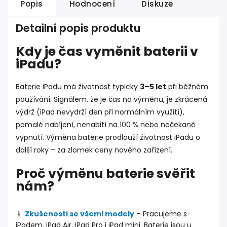
Popis
Hodnocení
Diskuze
Detailní popis produktu
Kdy je čas vyměnit baterii v
iPadu?
Baterie iPadu má životnost typicky
3–5 let
při běžném
používání. Signálem, že je čas na výměnu, je zkrácená
výdrž (iPad nevydrží den při normálním využití),
pomalé nabíjení, nenabití na 100 % nebo nečekané
vypnutí. Výměna baterie prodlouží životnost iPadu o
další roky – za zlomek ceny nového zařízení.
Proč výměnu baterie svěřit
nám?
📱
Zkušenosti se všemi modely
– Pracujeme s
iPadem, iPad Air, iPad Pro i iPad mini. Baterie jsou u