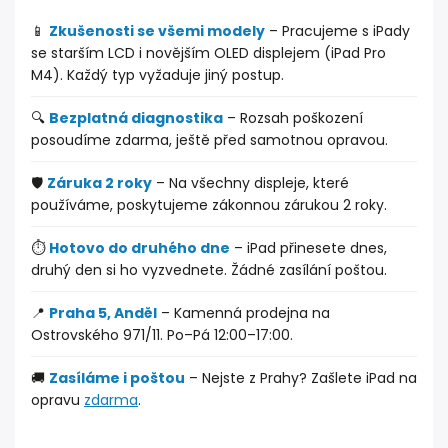
📱
Zkušenosti se všemi modely
– Pracujeme s iPady
se starším LCD i novějším OLED displejem (iPad Pro
M4). Každý typ vyžaduje jiný postup.
🔍
Bezplatná diagnostika
– Rozsah poškození
posoudíme zdarma, ještě před samotnou opravou.
🛡️
Záruka 2 roky
– Na všechny displeje, které
používáme, poskytujeme zákonnou zárukou 2 roky.
⏱️
Hotovo do druhého dne
– iPad přinesete dnes,
druhý den si ho vyzvednete. Žádné zasílání poštou.
📍
Praha 5, Anděl
– Kamenná prodejna na
Ostrovského 971/11. Po–Pá 12:00–17:00.
🚚
Zasíláme i poštou
– Nejste z Prahy? Zašlete iPad na
opravu
zdarma
.