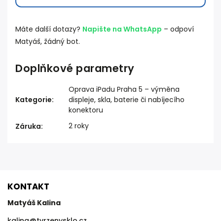
Máte další dotazy?
Napište na WhatsApp
– odpoví
Matyáš, žádný bot.
Doplňkové parametry
Oprava iPadu Praha 5 – výměna
Kategorie
:
displeje, skla, baterie či nabíjecího
konektoru
2 roky
Záruka
:
KONTAKT
Matyáš Kalina
kalina
@
tvrzenysklo.cz