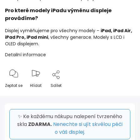
Pro které modely iPadu výměnu displeje
provádíme?
Displej vyměňujeme pro všechny modely –
iPad, iPad Air,
iPad Pro, iPad mini
, všechny generace. Modely s LCD i
OLED displejem.
Detailní informace
Zeptat se
Hlídat
Sdílet
✨ Ke každému nákupu nalepení tvrzeného
skla
ZDARMA.
Nenechte si ujít skvělou péči
o váš displej.