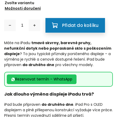
Zvolte variantu
Možnosti doručení
Přidat do košíku
Máte na iPadu
tmavé skvrny, barevné pruhy,
nefunkční dotyk nebo popraskané sklo s poškozením
displeje
? To jsou typické příznaky poničeného displeje – a
výměna je rychlé a cenově dostupné řešení. iPad bude
připraven
do druhého dne
pro všechny modely.
Rezervovat termín – WhatsApp
Jak dlouho výměna displeje iPadu trvá?
iPad bude připraven
do druhého dne
. iPad Pro s OLED
displejem a plně přilepenou konstrukcí vyžaduje více práce.
Přesný termín vyzvednutí sdělíme při přijetí.