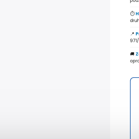
pou
⏱️
H
druh
📍
P
971/
🚚
Z
opr