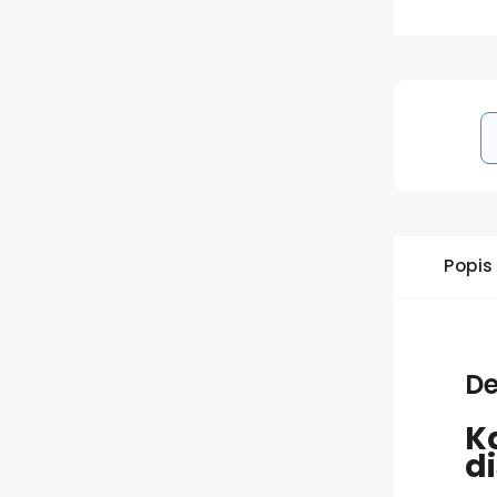
Popis
De
K
d