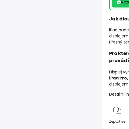
Rez
Jak dlo
iPad bude
displejem
Přesný ter
Pro kte
provád
Displej 
iPad Pro,
displejem
Detailní 
Zeptat se