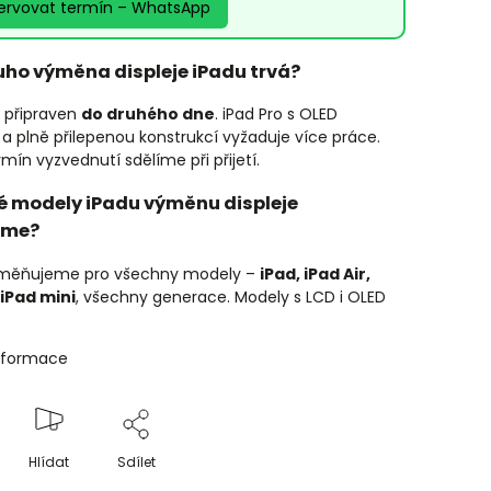
ervovat termín – WhatsApp
uho výměna displeje iPadu trvá?
 připraven
do druhého dne
. iPad Pro s OLED
 a plně přilepenou konstrukcí vyžaduje více práce.
mín vyzvednutí sdělíme při přijetí.
ré modely iPadu výměnu displeje
íme?
vyměňujeme pro všechny modely –
iPad, iPad Air,
 iPad mini
, všechny generace. Modely s LCD i OLED
.
informace
Hlídat
Sdílet