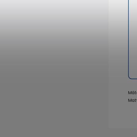
Mát
Mat