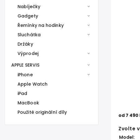
Nabíječky
Gadgety
Řemínky na hodinky
Sluchátka
Držáky
Výprodej
APPLE SERVIS
iPhone
Apple Watch
iPad
MacBook
Použité originální díly
od
7 490
Zvolte 
Model: