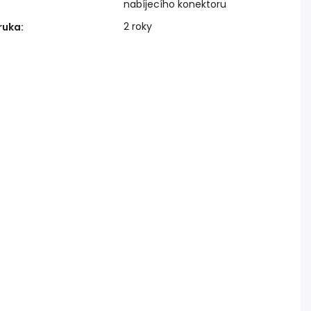
nabíjecího konektoru
2 roky
ruka
: