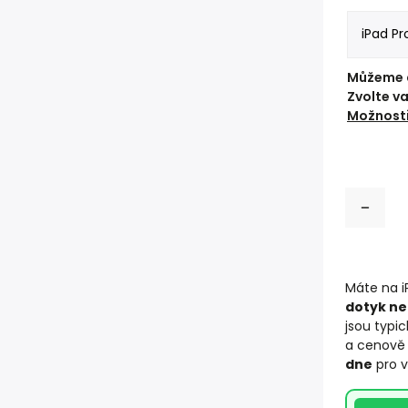
Můžeme d
Zvolte v
Možnosti
Máte na 
dotyk ne
jsou typi
a cenově 
dne
pro 