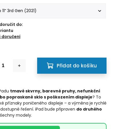
oručit do:
ariantu
 doručení
Přidat do košíku
iPadu
tmavé skvrny, barevné pruhy, nefunkční
bo popraskané sklo s poškozením displeje
? To
cké příznaky poničeného displeje – a výměna je rychlé
dostupné řešení. iPad bude připraven
do druhého
všechny modely.