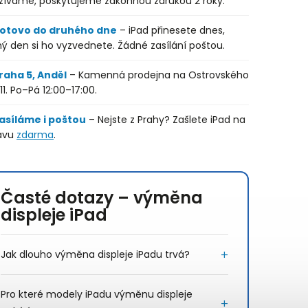
žíváme, poskytujeme zákonnou zárukou 2 roky.
otovo do druhého dne
– iPad přinesete dnes,
ý den si ho vyzvednete. Žádné zasílání poštou.
raha 5, Anděl
– Kamenná prodejna na Ostrovského
11. Po–Pá 12:00–17:00.
asíláme i poštou
– Nejste z Prahy? Zašlete iPad na
avu
zdarma
.
Časté dotazy – výměna
displeje iPad
Jak dlouho výměna displeje iPadu trvá?
Pro které modely iPadu výměnu displeje