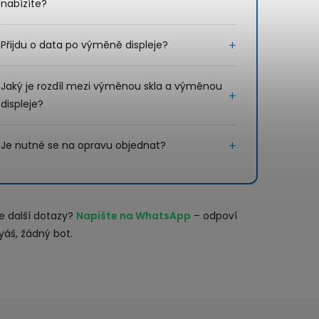
nabízíte?
Přijdu o data po výměně displeje?
Jaký je rozdíl mezi výměnou skla a výměnou
displeje?
Je nutné se na opravu objednat?
e další dotazy?
Napište na WhatsApp
– odpoví
yáš, žádný bot.