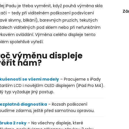
lej iPadu je třeba vyměnit, když pouhá výměna skla
Zá
ačí – tedy při viditelném poškození podsvícení
vé skvrny, blikání), barevných pruzích, tekutých
stalech viditelných pod sklem nebo při nefunkčním
ykovém ovládání. Výměna celého displeje tento
lém spolehlivě vyřeší.
roč výměnu displeje
věřit nám?
kušenosti se všemi modely
– Pracujeme s iPady
tarším LCD i novějším OLED displejem (iPad Pro M4).
ý typ vyžaduje jiný postup.
ezplatná diagnostika
– Rozsah poškození
oudíme zdarma, ještě před samotnou opravou.
áruka 2 roky
– Na všechny displeje, které