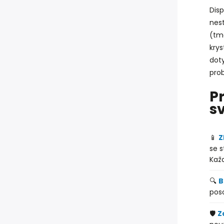
Disp
nest
(tma
kry
dot
prob
P
s
📱
Z
se s
Každ
🔍
B
pos
🛡️
Z