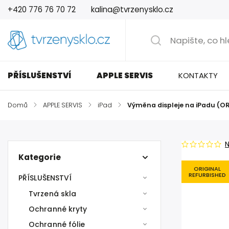
+420 776 76 70 72
kalina@tvrzenysklo.cz
PŘÍSLUŠENSTVÍ
APPLE SERVIS
KONTAKTY
Domů
/
APPLE SERVIS
/
iPad
/
Výměna displeje na iPadu (O
Kategorie
ORIGINAL
REFURBISHED
PŘÍSLUŠENSTVÍ
Tvrzená skla
Ochranné kryty
Ochranné fólie