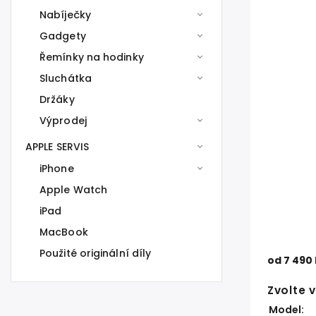
Nabíječky
Gadgety
Řemínky na hodinky
Sluchátka
Držáky
Výprodej
APPLE SERVIS
iPhone
Apple Watch
iPad
MacBook
Použité originální díly
od
7 490
Zvolte 
Model: