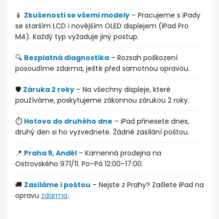
📱
Zkušenosti se všemi modely
– Pracujeme s iPady
se starším LCD i novějším OLED displejem (iPad Pro
M4). Každý typ vyžaduje jiný postup.
🔍
Bezplatná diagnostika
– Rozsah poškození
posoudíme zdarma, ještě před samotnou opravou.
🛡️
Záruka 2 roky
– Na všechny displeje, které
používáme, poskytujeme zákonnou zárukou 2 roky.
⏱️
Hotovo do druhého dne
– iPad přinesete dnes,
druhý den si ho vyzvednete. Žádné zasílání poštou.
📍
Praha 5, Anděl
– Kamenná prodejna na
Ostrovského 971/11. Po–Pá 12:00–17:00.
🚚
Zasíláme i poštou
– Nejste z Prahy? Zašlete iPad na
opravu
zdarma
.