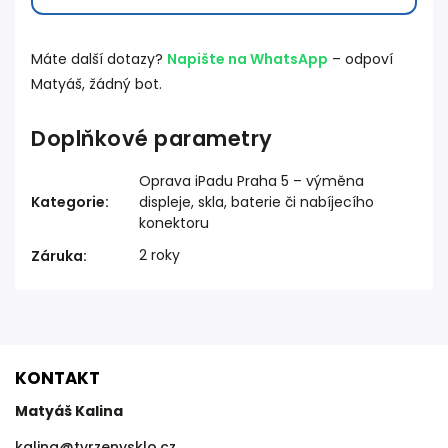
Máte další dotazy?
Napište na WhatsApp
– odpoví
Matyáš, žádný bot.
Doplňkové parametry
Oprava iPadu Praha 5 – výměna
Kategorie
:
displeje, skla, baterie či nabíjecího
konektoru
2 roky
Záruka
:
KONTAKT
Matyáš Kalina
kalina
@
tvrzenysklo.cz