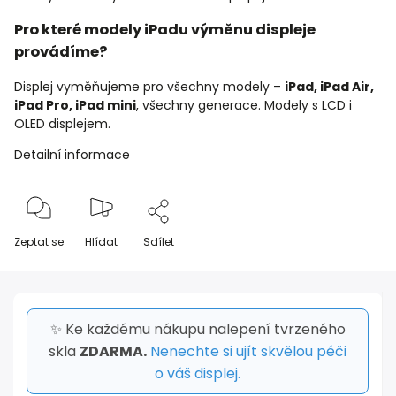
Pro které modely iPadu výměnu displeje
provádíme?
Displej vyměňujeme pro všechny modely –
iPad, iPad Air,
iPad Pro, iPad mini
, všechny generace. Modely s LCD i
OLED displejem.
Detailní informace
Zeptat se
Hlídat
Sdílet
✨ Ke každému nákupu nalepení tvrzeného
skla
ZDARMA.
Nenechte si ujít skvělou péči
o váš displej.