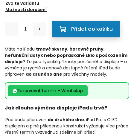
Zvolte variantu
Možnosti doručení
Přidat do košíku
Máte na iPadu
tmavé skvrny, barevné pruhy,
nefunkční dotyk nebo popraskané sklo s poškozením
displeje
? To jsou typické příznaky poničeného displeje – a
výměna je rychlé a cenově dostupné řešení. iPad bude
připraven
do druhého dne
pro všechny modely.
Rezervovat termín – WhatsApp
Jak dlouho výměna displeje iPadu trvá?
iPad bude připraven
do druhého dne
. iPad Pro s OLED
displejem a plně přilepenou konstrukcí vyžaduje více práce.
Přesný termín vyzvednutí sdělíme při přijetí.