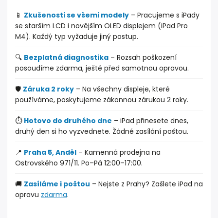
📱
Zkušenosti se všemi modely
– Pracujeme s iPady
se starším LCD i novějším OLED displejem (iPad Pro
M4). Každý typ vyžaduje jiný postup.
🔍
Bezplatná diagnostika
– Rozsah poškození
posoudíme zdarma, ještě před samotnou opravou.
🛡️
Záruka 2 roky
– Na všechny displeje, které
používáme, poskytujeme zákonnou zárukou 2 roky.
⏱️
Hotovo do druhého dne
– iPad přinesete dnes,
druhý den si ho vyzvednete. Žádné zasílání poštou.
📍
Praha 5, Anděl
– Kamenná prodejna na
Ostrovského 971/11. Po–Pá 12:00–17:00.
🚚
Zasíláme i poštou
– Nejste z Prahy? Zašlete iPad na
opravu
zdarma
.