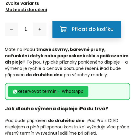
Zvolte variantu
Možnosti doručení
Přidat do košíku
Máte na iPadu
tmavé skvrny, barevné pruhy,
nefunkční dotyk nebo popraskané sklo s poškozením
displeje
? To jsou typické příznaky poničeného displeje – a
výměna je rychlé a cenově dostupné řešení. iPad bude
připraven
do druhého dne
pro všechny modely.
Rezervovat termín – WhatsApp
Jak dlouho výměna displeje iPadu trvá?
iPad bude připraven
do druhého dne
. iPad Pro s OLED
displejem a plně přilepenou konstrukcí vyžaduje více práce.
Přesný termín vyzvednutí sdělíme při přijetí.