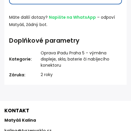
Máte další dotazy?
Napište na WhatsApp
– odpoví
Matyáš, žádný bot.
Doplňkové parametry
Oprava iPadu Praha 5 – výměna
Kategorie
:
displeje, skla, baterie či nabíjecího
konektoru
2 roky
Záruka
:
KONTAKT
Matyáš Kalina
kalina
@
tvrzenysklo.cz