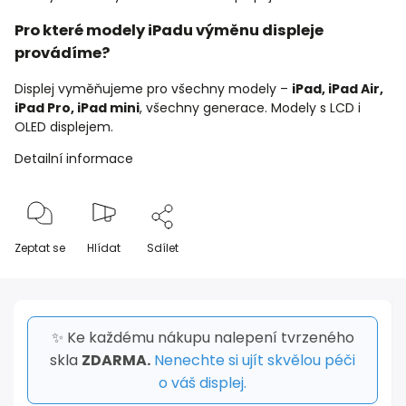
Pro které modely iPadu výměnu displeje
provádíme?
Displej vyměňujeme pro všechny modely –
iPad, iPad Air,
iPad Pro, iPad mini
, všechny generace. Modely s LCD i
OLED displejem.
Detailní informace
Zeptat se
Hlídat
Sdílet
✨ Ke každému nákupu nalepení tvrzeného
skla
ZDARMA.
Nenechte si ujít skvělou péči
o váš displej.