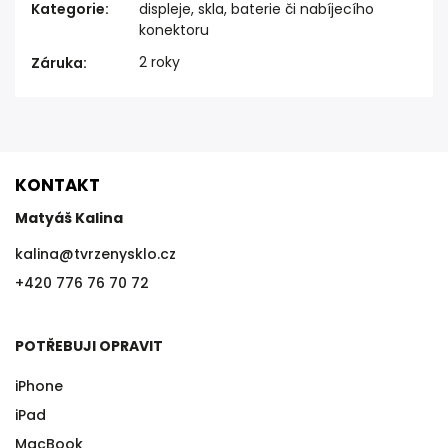
Kategorie
:
displeje, skla, baterie či nabíjecího
konektoru
2 roky
Záruka
:
KONTAKT
Matyáš Kalina
kalina
@
tvrzenysklo.cz
+420 776 76 70 72
POTŘEBUJI OPRAVIT
iPhone
iPad
MacBook