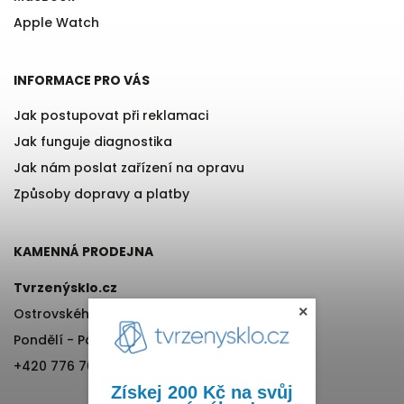
Apple Watch
INFORMACE PRO VÁS
Jak postupovat při reklamaci
Jak funguje diagnostika
Jak nám poslat zařízení na opravu
Způsoby dopravy a platby
KAMENNÁ PRODEJNA
Tvrzenýsklo.cz
×
Ostrovského 971/11, Praha 5
Pondělí - Pátek, 12:00-17:00
+420 776 76 70 72
Získej 200 Kč na svůj