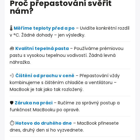
Proč přepastování svěřit
nám?
🌡️
Měříme teploty před a po
– Uvidíte konkrétní rozdíl
v °C. Žádné dohady – jen výsledky.
🧰
Kvalitní tepelná pasta
– Používáme prémiovou
pastu s vysokou tepelnou vodivostí. Žádná levná
náhražka.
💨
Čištění od prachu v ceně
– Přepastování vždy
kombinujeme s čištěním chladiče a ventilátoru –
MacBook je tak jako tak rozložený.
🛡️
Záruka na práci
– Ručíme za správný postup a
funkčnost MacBooku po opravě.
⏱️
Hotovo do druhého dne
– MacBook přinesete
dnes, druhý den si ho vyzvednete.