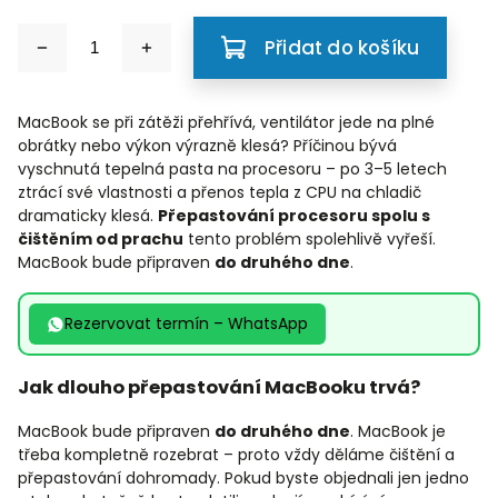
Přidat do košíku
MacBook se při zátěži přehřívá, ventilátor jede na plné
obrátky nebo výkon výrazně klesá? Příčinou bývá
vyschnutá tepelná pasta na procesoru – po 3–5 letech
ztrácí své vlastnosti a přenos tepla z CPU na chladič
dramaticky klesá.
Přepastování procesoru spolu s
čištěním od prachu
tento problém spolehlivě vyřeší.
MacBook bude připraven
do druhého dne
.
Rezervovat termín – WhatsApp
Jak dlouho přepastování MacBooku trvá?
MacBook bude připraven
do druhého dne
. MacBook je
třeba kompletně rozebrat – proto vždy děláme čištění a
přepastování dohromady. Pokud byste objednali jen jedno