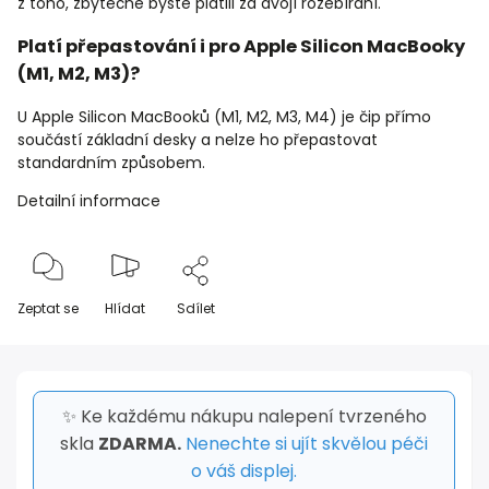
z toho, zbytečně byste platili za dvojí rozebírání.
Platí přepastování i pro Apple Silicon MacBooky
(M1, M2, M3)?
U Apple Silicon MacBooků (M1, M2, M3, M4) je čip přímo
součástí základní desky a nelze ho přepastovat
standardním způsobem.
Detailní informace
Zeptat se
Hlídat
Sdílet
✨ Ke každému nákupu nalepení tvrzeného
skla
ZDARMA.
Nenechte si ujít skvělou péči
o váš displej.