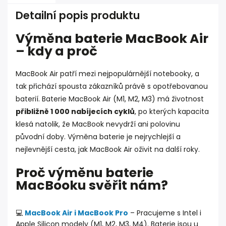
Detailní popis produktu
Výměna baterie MacBook Air
– kdy a proč
MacBook Air patří mezi nejpopulárnější notebooky, a
tak přichází spousta zákazníků právě s opotřebovanou
baterií. Baterie MacBook Air (M1, M2, M3) má životnost
přibližně 1 000 nabíjecích cyklů
, po kterých kapacita
klesá natolik, že MacBook nevydrží ani polovinu
původní doby. Výměna baterie je nejrychlejší a
nejlevnější cesta, jak MacBook Air oživit na další roky.
Proč výměnu baterie
MacBooku svěřit nám?
💻
MacBook Air i MacBook Pro
– Pracujeme s Intel i
Apple Silicon modely (M1, M2, M3, M4). Baterie jsou u