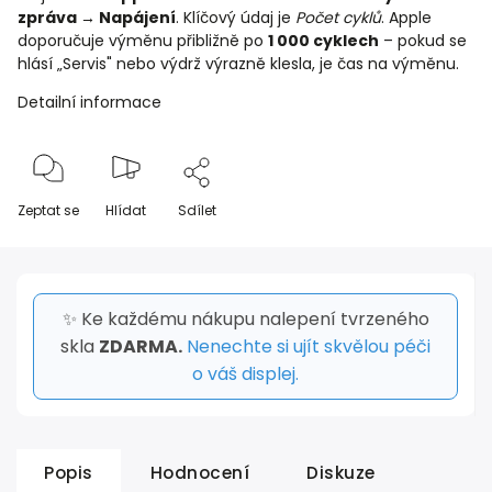
zpráva → Napájení
. Klíčový údaj je
Počet cyklů
. Apple
doporučuje výměnu přibližně po
1 000 cyklech
– pokud se
hlásí „Servis" nebo výdrž výrazně klesla, je čas na výměnu.
Detailní informace
Zeptat se
Hlídat
Sdílet
✨ Ke každému nákupu nalepení tvrzeného
skla
ZDARMA.
Nenechte si ujít skvělou péči
o váš displej.
Popis
Hodnocení
Diskuze