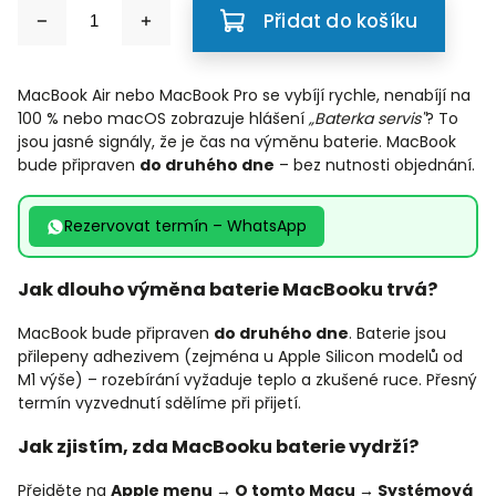
Přidat do košíku
MacBook Air nebo MacBook Pro se vybíjí rychle, nenabíjí na
100 % nebo macOS zobrazuje hlášení
„Baterka servis"
? To
jsou jasné signály, že je čas na výměnu baterie. MacBook
bude připraven
do druhého dne
– bez nutnosti objednání.
Rezervovat termín – WhatsApp
Jak dlouho výměna baterie MacBooku trvá?
MacBook bude připraven
do druhého dne
. Baterie jsou
přilepeny adhezivem (zejména u Apple Silicon modelů od
M1 výše) – rozebírání vyžaduje teplo a zkušené ruce. Přesný
termín vyzvednutí sdělíme při přijetí.
Jak zjistím, zda MacBooku baterie vydrží?
Přejděte na
Apple menu → O tomto Macu → Systémová