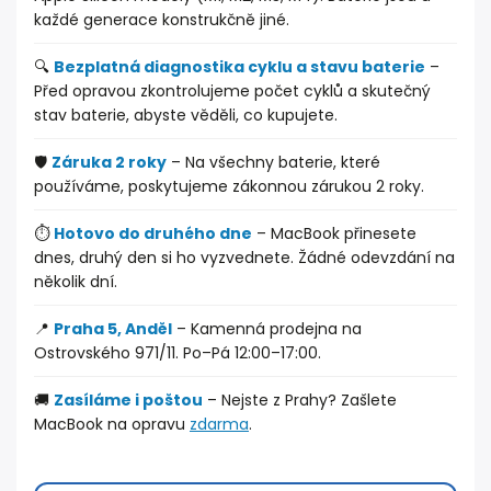
každé generace konstrukčně jiné.
🔍
Bezplatná diagnostika cyklu a stavu baterie
–
Před opravou zkontrolujeme počet cyklů a skutečný
stav baterie, abyste věděli, co kupujete.
🛡️
Záruka 2 roky
– Na všechny baterie, které
používáme, poskytujeme zákonnou zárukou 2 roky.
⏱️
Hotovo do druhého dne
– MacBook přinesete
dnes, druhý den si ho vyzvednete. Žádné odevzdání na
několik dní.
📍
Praha 5, Anděl
– Kamenná prodejna na
Ostrovského 971/11. Po–Pá 12:00–17:00.
🚚
Zasíláme i poštou
– Nejste z Prahy? Zašlete
MacBook na opravu
zdarma
.