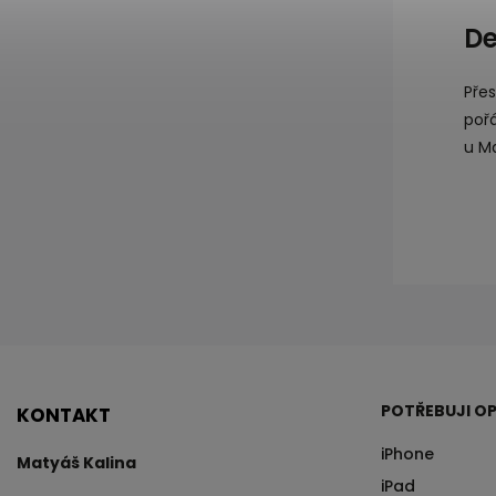
De
Pře
poř
u M
POTŘEBUJI OP
KONTAKT
iPhone
Matyáš Kalina
iPad