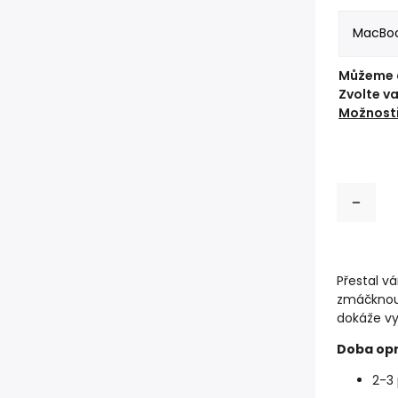
Můžeme d
Zvolte v
Možnosti
Přestal v
zmáčknou
dokáže vy
Doba opr
2-3 