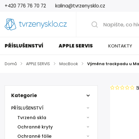
+420 776 76 70 72
kalina@tvrzenysklo.cz
PŘÍSLUŠENSTVÍ
APPLE SERVIS
KONTAKTY
Domů
/
APPLE SERVIS
/
MacBook
/
Výměna trackpadu u M
Kategorie
PŘÍSLUŠENSTVÍ
Tvrzená skla
Ochranné kryty
Ochranné fólie