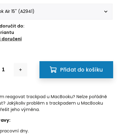
oručit do:
ariantu
 doručení
Přidat do košíku
ám reagovat trackpad u MacBooku? Nelze pořádně
t? Jakýkoliv problém s trackpadem u MacBooku
řešit jeho výměna.
avy:
pracovní dny.