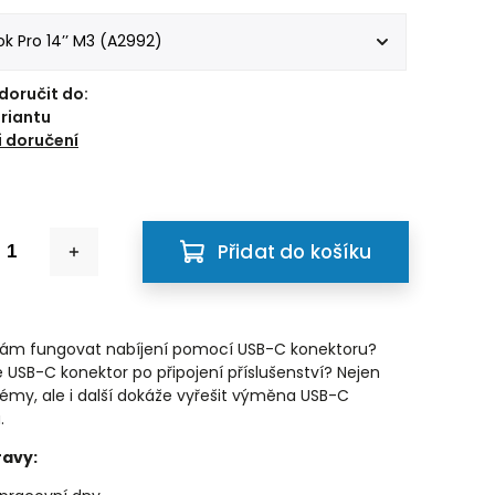
oručit do:
ariantu
 doručení
Přidat do košíku
vám fungovat nabíjení pomocí USB-C konektoru?
 USB-C konektor po připojení příslušenství? Nejen
lémy, ale i další dokáže vyřešit výměna USB-C
u.
avy: