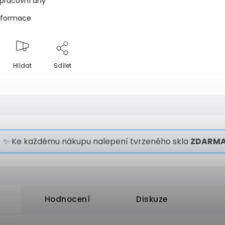
 pracovní dny
informace
Hlídat
Sdílet
✨ Ke každému nákupu nalepení tvrzeného skla
ZDARMA
Hodnocení
Diskuze