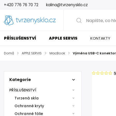
+420 776 76 70 72
kalina@tvrzenysklo.cz
PŘÍSLUŠENSTVÍ
APPLE SERVIS
KONTAKTY
Domů
/
APPLE SERVIS
/
MacBook
/
Výměna USB-C konektor
Kategorie
PŘÍSLUŠENSTVÍ
Tvrzená skla
Ochranné kryty
Ochranné fólie