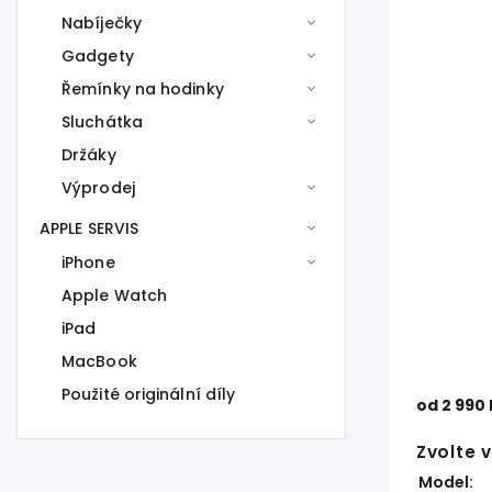
Nabíječky
Gadgety
Řemínky na hodinky
Sluchátka
Držáky
Výprodej
APPLE SERVIS
iPhone
Apple Watch
iPad
MacBook
Použité originální díly
od
2 990
Zvolte 
Model: