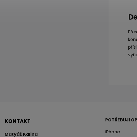
De
Pře
kon
přís
vyř
POTŘEBUJI OP
KONTAKT
iPhone
Matyáš Kalina