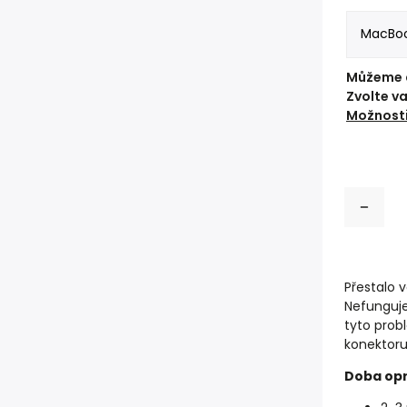
Můžeme d
Zvolte v
Možnosti
Přestalo 
Nefunguje
tyto prob
konektor
Doba opr