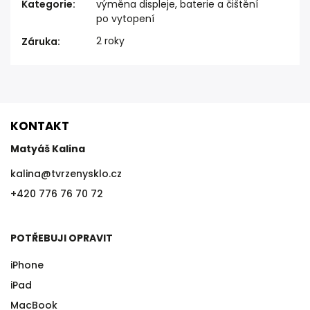
Kategorie
:
výměna displeje, baterie a čištění
po vytopení
2 roky
Záruka
:
KONTAKT
Matyáš Kalina
kalina
@
tvrzenysklo.cz
+420 776 76 70 72
POTŘEBUJI OPRAVIT
iPhone
iPad
MacBook