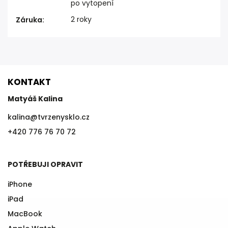
po vytopení
2 roky
Záruka
:
KONTAKT
Matyáš Kalina
kalina
@
tvrzenysklo.cz
+420 776 76 70 72
POTŘEBUJI OPRAVIT
iPhone
iPad
MacBook