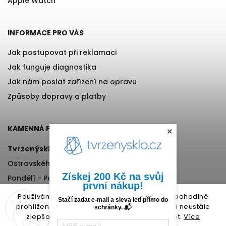
Apple Watch
INFORMACE PRO VÁS
Jak postupovat při reklamaci
Jak funguje diagnostika
Jak nám poslat zařízení na opravu
Způsoby dopravy a platby
KAMENNÁ PRODEJNA
×
Tvrzenýsklo.cz
Ostrovského 971/11, Praha 5
Získej 200 Kč na svůj
Pondělí - Pátek, 12:00-17:00
první nákup!
+420 776 76 70 72
Používáme cookies, abychom Vám umožnili pohodlné
Stačí zadat e-mail a sleva letí přímo do
prohlížení webu a díky analýze provozu webu neustále
schránky. 📬
zlepšovali jeho funkce, výkon a použitelnost.
Více