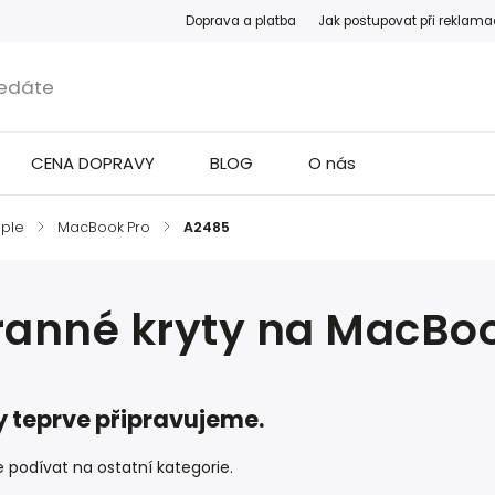
Doprava a platba
Jak postupovat při reklama
CENA DOPRAVY
BLOG
O nás
ple
/
MacBook Pro
/
A2485
anné kryty na MacBoo
 teprve připravujeme.
 podívat na ostatní kategorie.