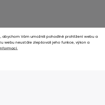
, abychom Vám umožnili pohodlné prohlížení webu a
zu webu neustále zlepšovali jeho funkce, výkon a
informací.
RAVIT
INFORMACE PRO VÁS
Jak postupovat při reklamaci