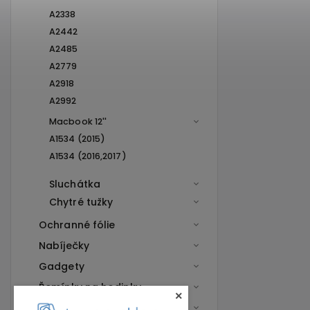
A2338
A2442
A2485
A2779
A2918
A2992
Macbook 12''
A1534 (2015)
A1534 (2016,2017)
Sluchátka
Chytré tužky
Ochranné fólie
Nabíječky
Gadgety
Řemínky na hodinky
×
Sluchátka