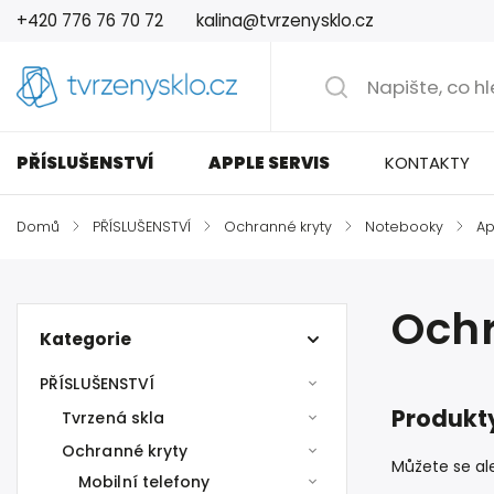
+420 776 76 70 72
kalina@tvrzenysklo.cz
PŘÍSLUŠENSTVÍ
APPLE SERVIS
KONTAKTY
Domů
/
PŘÍSLUŠENSTVÍ
/
Ochranné kryty
/
Notebooky
/
Ap
Ochr
Kategorie
PŘÍSLUŠENSTVÍ
Produkty
Tvrzená skla
Ochranné kryty
Můžete se ale
Mobilní telefony