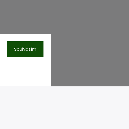
Souhlasím
KAMENNÁ PRODEJNA
Tvrzenýsklo.cz