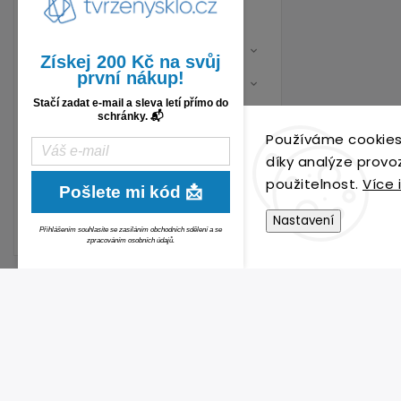
Držáky
Výprodej
Získej 200 Kč na svůj
první nákup!
APPLE SERVIS
Stačí zadat e-mail a sleva letí přímo do
iPhone
schránky. 📬
Apple Watch
Používáme cookies
díky analýze provo
iPad
použitelnost.
Více 
Pošlete mi kód 📩
MacBook
Použité originální díly
Nastavení
Přihlášením souhlasíte se zasíláním obchodních sdělení a se
zpracováním osobních údajů.
POTŘEBUJI OP
KONTAKT
iPhone
Matyáš Kalina