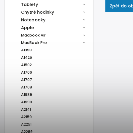
Tablety
Zpět do o
Chytré hodinky
Notebooky
Apple
Macbook Air
MacBook Pro
A1398
A1425
A1502
A1706
A1707
A1708
A1989
A1990
A2141
A2159
A2251
A2289