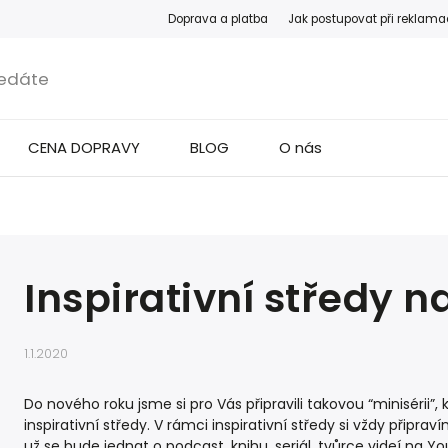
Doprava a platba
Jak postupovat při reklama
CENA DOPRAVY
BLOG
O nás
Inspirativní středy 
1.1.2020
Do nového roku jsme si pro Vás připravili takovou “minisérii”
inspirativní středy. V rámci inspirativní středy si vždy připr
už se bude jednat o podcast, knihu, seriál, tvůrce videí na 