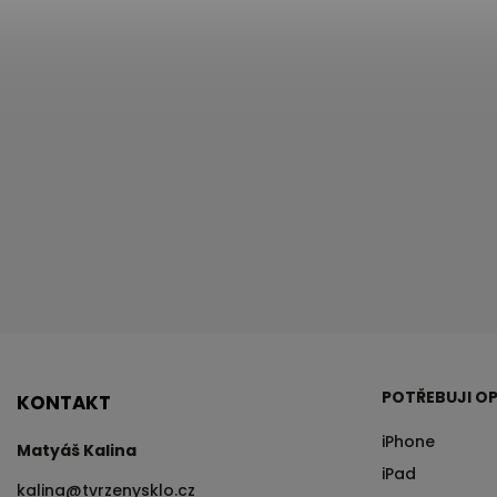
POTŘEBUJI OP
KONTAKT
iPhone
Matyáš Kalina
iPad
kalina
@
tvrzenysklo.cz