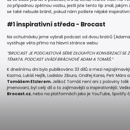
za případnou zpětnou vazbu, jestli jste tento tip znali, jak
se také nebude bránit, pokud nám pošlete nějaké inspirativn
#1 inspirativní středa - Brocast
Na ochutnávku jsme vybrali podcast od dvou bratrů (Adam
vystihuje věta přímo na hlavní stránce webu:
“BROCAST JE PODCASTOVÁ SÉRIE DLOUHÝCH KONVERZACÍ SE Z
TÉMATA. PODCAST UVÁDÍ BRÁCHOVÉ ADAM A TOMÁŠ.”
K dnešnímu dni bylo publikováno 33 dílů a mezi nejzajímavějš
Kazma, Lukáš Hejlík, Ladislav Zibura, Ondřej Kania, Petr Mára a
Tomášem Etzlerem.
Jelikož Tomáš není ani z poloviny toli
jmenovaní, byl celý díl o to zajímavější a inspirativnější. Ve
Brocast.cz
, nebo na platformách jako je YouTube, Spotify č