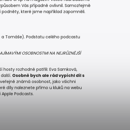
ým způsobem Vás případně ovlivnil. Samozřejmě
í podněty, které jsme například zapomněli.
a a Tomáše). Podstatu celého podcastu
AJÍMAVÝMI OSOBNOSTMI NA NEJRŮZNĚJŠÍ
í hosty rozhodně patřili: Eva Samková,
 další.
Osobně bych ale rád vypíchl díl s
k veřejně známá osobnost, jako všichni
škeré díly naleznete přímo u kluků na webu
i Apple Podcasts.