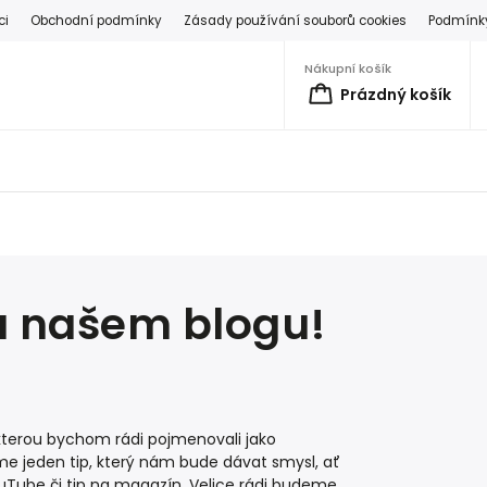
ci
Obchodní podmínky
Zásady používání souborů cookies
Podmínky
Nákupní košík
Prázdný košík
na našem blogu!
, kterou bychom rádi pojmenovali jako
avíme jeden tip, který nám bude dávat smysl, ať
YouTube či tip na magazín. Velice rádi budeme