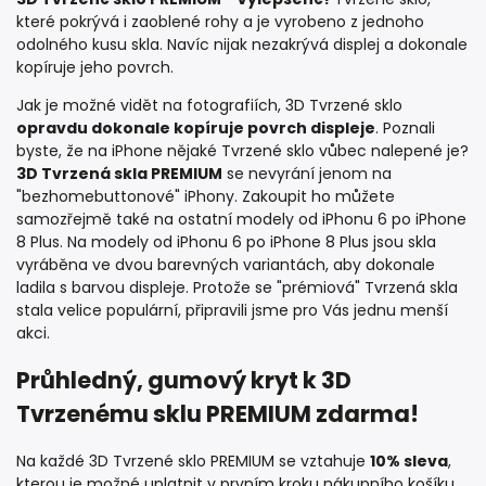
které pokrývá i zaoblené rohy a je vyrobeno z jednoho
odolného kusu skla. Navíc nijak nezakrývá displej a dokonale
kopíruje jeho povrch.
Jak je možné vidět na fotografiích, 3D Tvrzené sklo
opravdu dokonale kopíruje povrch displeje
. Poznali
byste, že na iPhone nějaké Tvrzené sklo vůbec nalepené je?
3D Tvrzená skla PREMIUM
se nevyrání jenom na
"bezhomebuttonové" iPhony. Zakoupit ho můžete
samozřejmě také na ostatní modely od iPhonu 6 po iPhone
8 Plus. Na modely od iPhonu 6 po iPhone 8 Plus jsou skla
vyráběna ve dvou barevných variantách, aby dokonale
ladila s barvou displeje. Protože se "prémiová" Tvrzená skla
stala velice populární, připravili jsme pro Vás jednu menší
akci.
Průhledný, gumový kryt k 3D
Tvrzenému sklu PREMIUM zdarma!
Na každé 3D Tvrzené sklo PREMIUM se vztahuje
10% sleva
,
kterou je možné uplatnit v prvním kroku nákupního košíku.