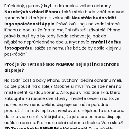
Průhledný, gumový kryt je dokonalou volbou ochrany.
Nezakrývá vzhled iPhonu
, takže stále bude vidět barevné
zpracování, které jste si zakoupili.
Neustále bude vidět
logo společnosti Apple
. Právě kvůli logu na zadní straně
iPhonu a pocitu, že "na to mají" si někteří uživatelé iPhone
právě kupují, byla by tedy škoda schovat jej pak do
nějakého neprůhledného obalu. Kryt navíc
chrání i čočku
fotoaparátu
, takže se nemusíte bát, že by došlo k jejímu
poškrábání.
Proč je 3D Tvrzené sklo PREMIUM nejlepší na ochranu
displeje?
Na zadní část a boky iPhonu bychom ideální ochranu měli,
co ale použít na displej? Osobně si myslím, že zde není na
místě šetřit každou korunu. Ano, jsou v nabídce skla, která
zakoupíte za necelé dvě stovky, myslete ovšem na to, že
následná výměna celého displeje se může pořádně
prodražit! Je tedy lepší zainvestovat o nějakou tu stokorunu
do skla více a mít větší jistotu, že jste pro ochranu displeje
udělali maximu. Pro maximální ochranu displeje Vám slouží
3D Tvrzené sklo PREMIUM - Vylepšené!
Tvrzené sklo,