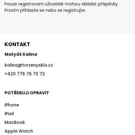
Pouze registrovaní uživatelé mohou vkládat příspěvky.
Prosím
přihlaste se
nebo se
registrujte
.
KONTAKT
Matyáš Kalina
kalina
@
tvrzenysklo.cz
+420 776 76 70 72
POTŘEBUJI OPRAVIT
iPhone
iPad
MacBook
Apple Watch