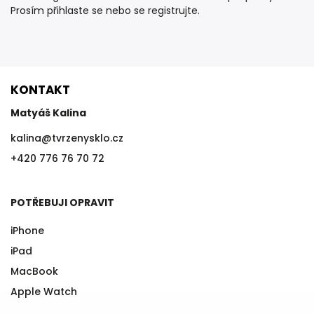
Prosím
přihlaste se
nebo se
registrujte
.
KONTAKT
Matyáš Kalina
kalina
@
tvrzenysklo.cz
+420 776 76 70 72
POTŘEBUJI OPRAVIT
iPhone
iPad
MacBook
Apple Watch