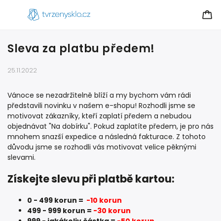
Sleva za platbu předem!
25.11.2022
Vánoce se nezadržitelně blíží a my bychom vám rádi
představili novinku v našem e-shopu! Rozhodli jsme se
motivovat zákazníky, kteří zaplatí předem a nebudou
objednávat "Na dobírku". Pokud zaplatíte předem, je pro nás
mnohem snazší expedice a následná fakturace. Z tohoto
důvodu jsme se rozhodli vás motivovat velice pěknými
slevami.
Získejte slevu při platbě kartou:
0 - 499 korun =
-10 korun
499 - 999 korun =
-30 korun
999 - jakákoliv částka =
-50 korun