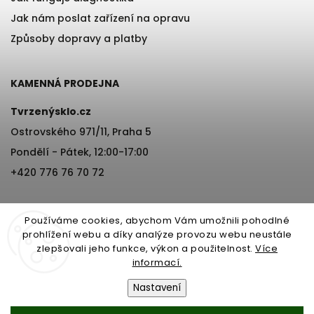
Jak nám poslat zařízení na opravu
Způsoby dopravy a platby
KAMENNÁ PRODEJNA
Tvrzenýsklo.cz
Ostrovského 971/11, Praha 5
Pondělí - Pátek, 12:00-17:00
+420 776 76 70 72
Používáme cookies, abychom Vám umožnili pohodlné
prohlížení webu a díky analýze provozu webu neustále
zlepšovali jeho funkce, výkon a použitelnost.
Více
informací.
Copyright 2026
Tvrzenýsklo.cz
. Všechna práva vyhrazena.
Nastavení
Vytvořil
Shoptet
| Design
Shoptak.cz