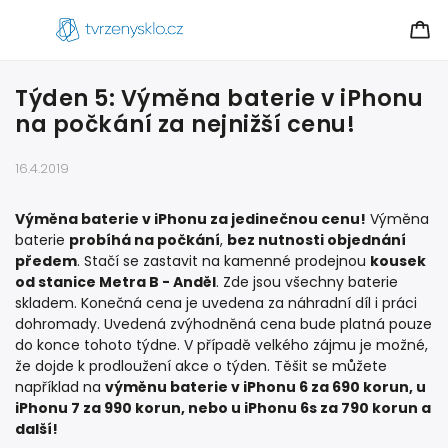
Týden 5: Výměna baterie v iPhonu
na počkání za nejnižší cenu!
16.4.2019
Výměna baterie v iPhonu za jedinečnou cenu!
Výměna
baterie
probíhá na počkání
,
bez nutnosti objednání
předem
. Stačí se zastavit na kamenné prodejnou
kousek
od stanice Metra B - Anděl
. Zde jsou všechny baterie
skladem. Konečná cena je uvedena za náhradní díl i práci
dohromady. Uvedená zvýhodněná cena bude platná pouze
do konce tohoto týdne. V případě velkého zájmu je možné,
že dojde k prodloužení akce o týden. Těšit se můžete
například na
výměnu baterie v iPhonu 6 za 690 korun, u
iPhonu 7 za 990 korun, nebo u iPhonu 6s za 790 korun a
další!