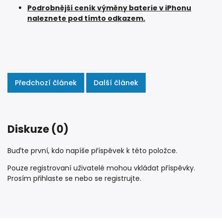
Podrobnější ceník výměny baterie v iPhonu
naleznete pod tímto odkazem.
Předchozí článek
Další článek
Diskuze (0)
Buďte první, kdo napíše příspěvek k této položce.
Pouze registrovaní uživatelé mohou vkládat příspěvky.
Prosím
přihlaste se
nebo se
registrujte
.