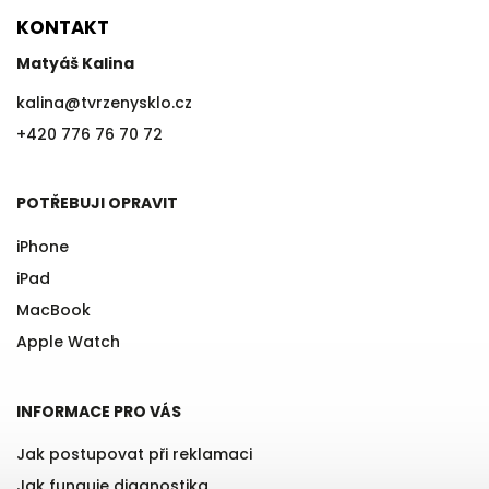
KONTAKT
Matyáš Kalina
kalina
@
tvrzenysklo.cz
+420 776 76 70 72
POTŘEBUJI OPRAVIT
iPhone
iPad
MacBook
Apple Watch
INFORMACE PRO VÁS
Jak postupovat při reklamaci
Jak funguje diagnostika