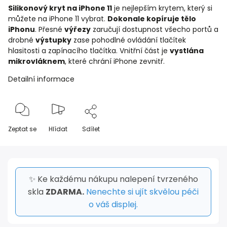
Silikonový kryt na iPhone 11
je nejlepším krytem, který si
můžete na iPhone 11 vybrat.
Dokonale kopíruje tělo
iPhonu
. Přesné
výřezy
zaručují dostupnost všecho portů a
drobné
výstupky
zase pohodlné ovládání tlačítek
hlasitosti a zapínacího tlačítka. Vnitřní část je
vystlána
mikrovláknem
, které chrání iPhone zevnitř.
Detailní informace
Zeptat se
Hlídat
Sdílet
✨ Ke každému nákupu nalepení tvrzeného
skla
ZDARMA.
Nenechte si ujít skvělou péči
o váš displej.