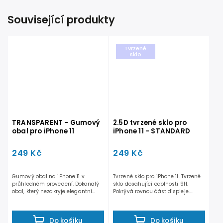
Související produkty
Tvrzené
sklo
TRANSPARENT - Gumový
2.5D tvrzené sklo pro
obal pro iPhone 11
iPhone 11 - STANDARD
249 Kč
249 Kč
Gumový obal na iPhone 11 v
Tvrzené sklo pro iPhone 11. Tvrzené
průhledném provedení. Dokonalý
sklo dosahující odolnosti 9H.
obal, který nezakryje elegantní
Pokrývá rovnou část displeje.
vzhled iPhonu, ale...
Nezasahuje do...
Do košíku
Do košíku