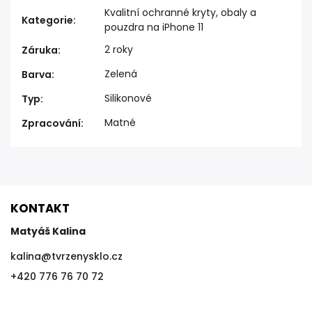
Kvalitní ochranné kryty, obaly a
Kategorie
:
pouzdra na iPhone 11
2 roky
Záruka
:
Zelená
Barva
:
Silikonové
Typ
:
Matné
Zpracování
:
KONTAKT
Matyáš Kalina
kalina
@
tvrzenysklo.cz
+420 776 76 70 72